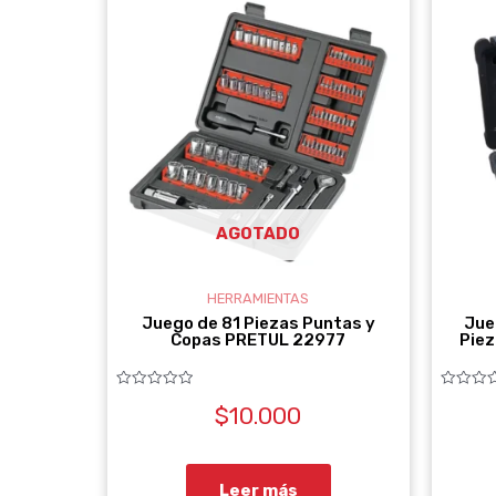
AGOTADO
HERRAMIENTAS
Juego de 81 Piezas Puntas y
Jue
Copas PRETUL 22977
Piez
Valorado
Valorado
$
10.000
con
con
0
0
de
de
5
5
Leer más