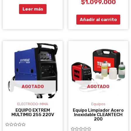
$
1.099.000
5
de
5
Leer más
Añadir al carrito
AGOTADO
AGOTADO
ELECTRODO-MMA
Equipos
EQUIPO EXTREM
Equipo Limpiador Acero
MULTIMIG 255 220V
Inoxidable CLEANTECH
200
Valorado