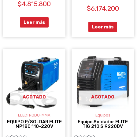
$
4.815.800
con
Valorado
0
$
6.174.200
con
de
0
5
de
5
Leer más
Leer más
AGOTADO
AGOTADO
ELECTRODO-MMA
Equipos
EQUIPO P/SOLDAR ELITE
Equipo Soldador ELITE
MP180 110-220V
TIG 210 SI9220DV