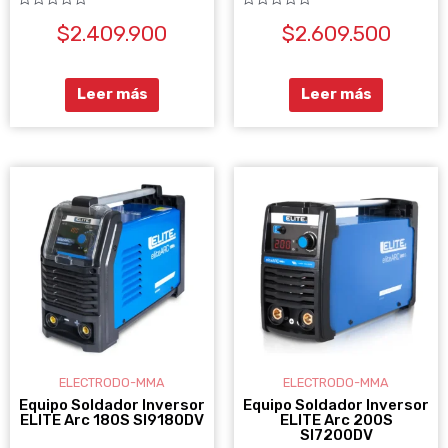
Valorado
Valorado
$
2.409.900
$
2.609.500
con
con
0
0
de
de
5
5
Leer más
Leer más
ELECTRODO-MMA
ELECTRODO-MMA
Equipo Soldador Inversor
Equipo Soldador Inversor
ELITE Arc 180S SI9180DV
ELITE Arc 200S
SI7200DV