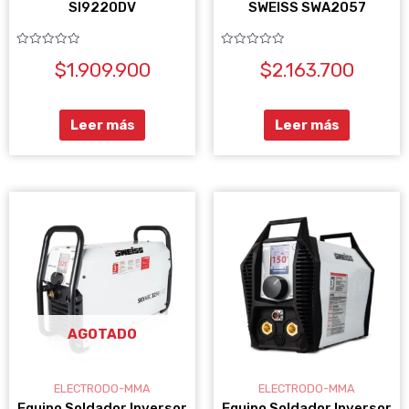
SI9220DV
SWEISS SWA2057
Valorado
Valorado
$
1.909.900
$
2.163.700
con
con
0
0
de
de
5
5
Leer más
Leer más
AGOTADO
ELECTRODO-MMA
ELECTRODO-MMA
Equipo Soldador Inversor
Equipo Soldador Inversor