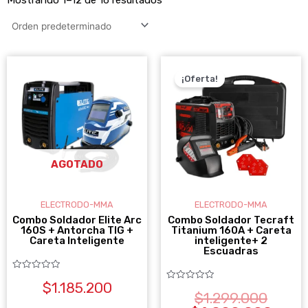
EL
EL
PREC
PREC
¡Oferta!
ORIGI
ACT
ERA:
ES:
$1.299
$1.09
AGOTADO
ELECTRODO-MMA
ELECTRODO-MMA
Combo Soldador Elite Arc
Combo Soldador Tecraft
160S + Antorcha TIG +
Titanium 160A + Careta
Careta Inteligente
inteligente+ 2
Escuadras
Valorado
$
1.185.200
con
Valorado
0
$
1.299.000
con
de
0