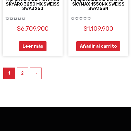
SKYARC 3250 MX SWEISS
SKYMAX 1550NX SWEISS
SWA3250
SWA153N
Valorado
Valorado
$
6.709.900
$
1.109.900
con
con
0
0
de
de
5
5
Leer más
Añadir al carrito
1
2
→