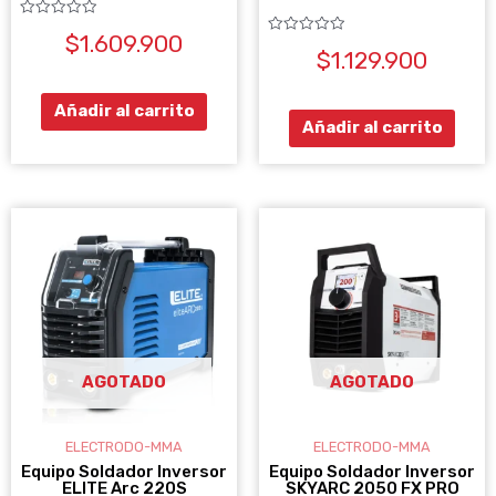
Valorado
$
1.609.900
con
Valorado
0
$
1.129.900
con
de
0
5
de
5
Añadir al carrito
Añadir al carrito
AGOTADO
AGOTADO
ELECTRODO-MMA
ELECTRODO-MMA
Equipo Soldador Inversor
Equipo Soldador Inversor
ELITE Arc 220S
SKYARC 2050 FX PRO