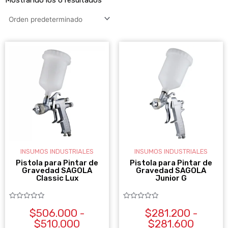
RANGO
RANG
Este
Es
DE
DE
producto
pr
PRECIOS:
PRECI
DESDE
tiene
DESDE
ti
$506.000
$281.2
múltiples
mú
HASTA
HASTA
variantes.
va
$510.000
$281.6
Las
La
opciones
op
se
se
INSUMOS INDUSTRIALES
INSUMOS INDUSTRIALES
pueden
pu
Pistola para Pintar de
Pistola para Pintar de
Gravedad SAGOLA
Gravedad SAGOLA
elegir
ele
Classic Lux
Junior G
en
en
la
la
Valorado
Valorado
$
506.000
-
$
281.200
-
con
con
0
0
página
pá
$
510.000
$
281.600
de
de