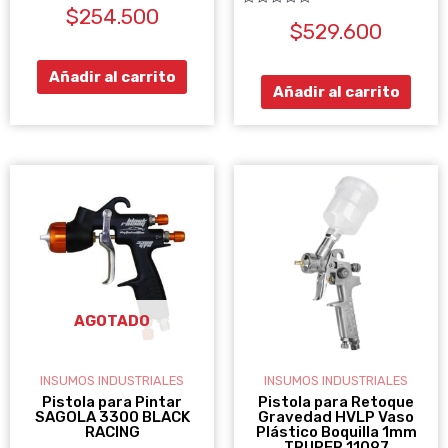
Valorado
$
254.500
con
Valorado
0
$
529.600
con
de
0
5
de
5
Añadir al carrito
Añadir al carrito
AGOTADO
INSUMOS INDUSTRIALES
INSUMOS INDUSTRIALES
Pistola para Pintar
Pistola para Retoque
SAGOLA 3300 BLACK
Gravedad HVLP Vaso
RACING
Plástico Boquilla 1mm
TRUPER 11097