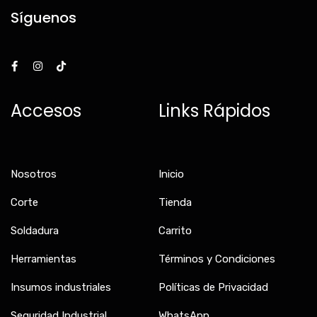
Síguenos
F
I
T
a
n
i
c
s
k
e
t
t
b
a
o
Accesos
Links Rápidos
o
g
k
o
r
k
a
-
m
f
Nosotros
Inicio
Corte
Tienda
Soldadura
Carrito
Herramientas
Términos y Condiciones
Insumos industriales
Políticas de Privacidad
Seguridad Industrial
WhatsApp