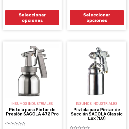
5
5
de
de
producto
pr
Seleccionar
Seleccionar
opciones
opciones
INSUMOS INDUSTRIALES
INSUMOS INDUSTRIALES
Pistola para Pintar de
Pistola para Pintar de
Presión SAGOLA 472 Pro
Succión SAGOLA Classic
Lux (1,8)