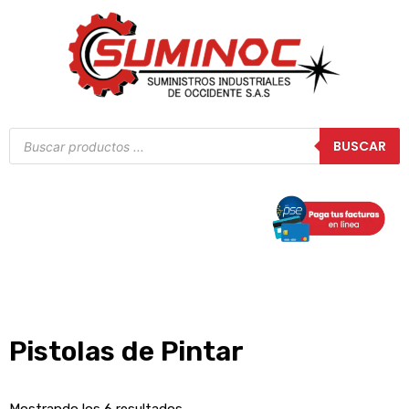
Ir
al
contenido
Búsqueda
BUSCAR
de
productos
Pistolas de Pintar
Mostrando los 6 resultados