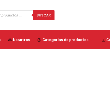
a
BUSCAR
os
o
Nosotros
Categorias de productos
C