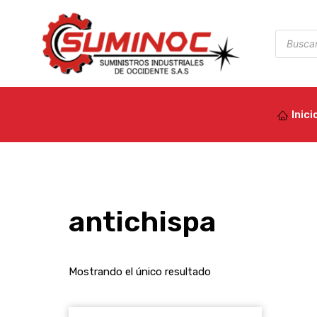
Ir
al
Búsqued
de
contenido
product
Inici
antichispa
Mostrando el único resultado