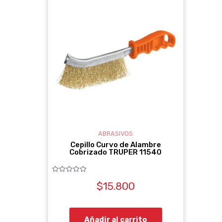
ABRASIVOS
Cepillo Curvo de Alambre
Cobrizado TRUPER 11540
Valorado
$
15.800
con
0
de
5
Añadir al carrito