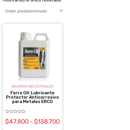
RANGO
Este
DE
producto
PRECIOS:
DESDE
tiene
$47.800
múltiples
HASTA
variantes.
$138.700
Las
opciones
se
INSUMOS INDUSTRIALES
pueden
Ferro Oil: Lubricante
Protector Anticorrosivo
elegir
para Metales ERCO
en
la
Valorado
$
47.800
-
$
138.700
con
0
página
de