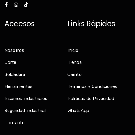
a
n
i
c
s
k
e
t
t
b
a
o
Accesos
Links Rápidos
o
g
k
o
r
k
a
-
m
f
Nosotros
Inicio
Corte
Tienda
Soldadura
Carrito
Herramientas
Términos y Condiciones
Insumos industriales
Políticas de Privacidad
Seguridad Industrial
WhatsApp
Contacto