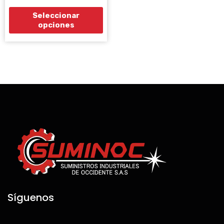
5
de
Seleccionar
producto
opciones
Síguenos
F
I
T