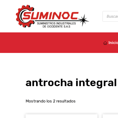
Ir
al
Búsqued
de
contenido
product
Inici
antrocha integral
Mostrando los 2 resultados
EL
EL