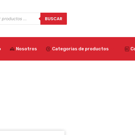
a
BUSCAR
os
o
Nosotros
Categorias de productos
C