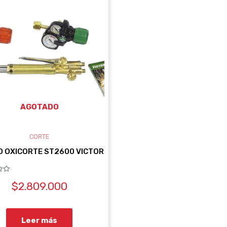
0.
AGOTADO
CORTE
O OXICORTE ST2600 VICTOR
$
2.809.000
Leer más