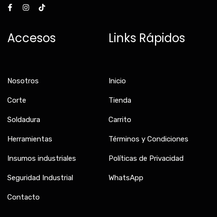
a
n
i
c
s
k
e
t
t
b
a
o
Accesos
Links Rápidos
o
g
k
o
r
k
a
-
m
f
Nosotros
Inicio
Corte
Tienda
Soldadura
Carrito
Herramientas
Términos y Condiciones
Insumos industriales
Políticas de Privacidad
Seguridad Industrial
WhatsApp
Contacto