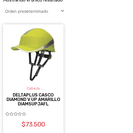
Este
producto
tiene
múltiples
variantes.
Las
opciones
se
Cabeza
pueden
DELTAPLUS CASCO
DIAMOND V UP AMARILLO
elegir
DIAM5UPJAFL
en
la
Valorado
$
73.500
con
0
página
de