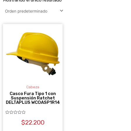
Este
producto
tiene
múltiples
variantes.
Las
opciones
se
Cabeza
pueden
Casco Fura Tipo 1 con
Suspensión Ratchet
elegir
DELTAPLUS WCOASP1R14
en
la
Valorado
$
22.200
con
0
página
de