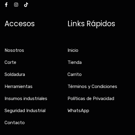
a
n
i
c
s
k
e
t
t
b
a
o
Accesos
Links Rápidos
o
g
k
o
r
k
a
-
m
f
Nosotros
Inicio
Corte
Tienda
Soldadura
Carrito
Herramientas
Términos y Condiciones
Insumos industriales
Políticas de Privacidad
Seguridad Industrial
WhatsApp
Contacto