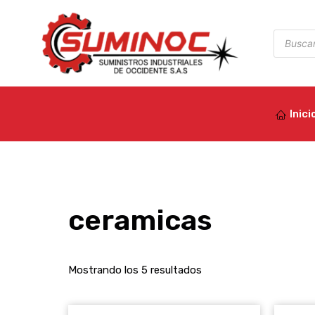
Ir
al
Búsqued
de
contenido
product
Inici
ceramicas
Mostrando los 5 resultados
Este