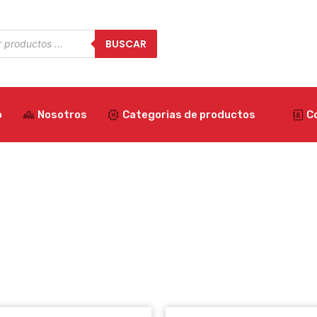
a
BUSCAR
os
o
Nosotros
Categorias de productos
C
RANGO
Este