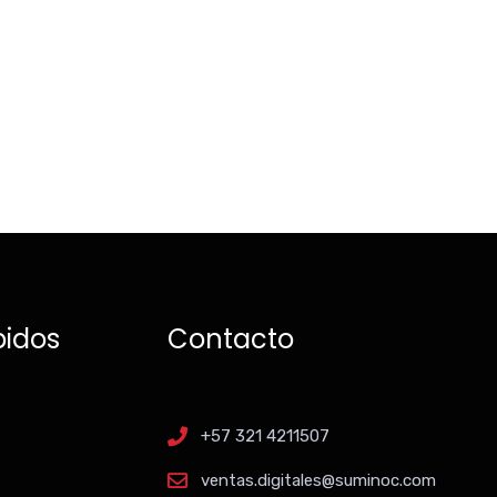
pidos
Contacto
+57 321 4211507
ventas.digitales@suminoc.com