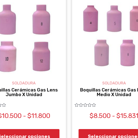
DE
producto
PRECIOS:
DESDE
tiene
$10.500
múltiples
HASTA
variantes.
$11.800
Las
opciones
se
pueden
elegir
SOLDADURA
SOLDADURA
en
illas Cerámicas Gas Lens
Boquillas Cerámicas Gas
Jumbo X Unidad
Medio X Unidad
la
página
Valorado
de
$
10.500
-
$
11.800
$
8.500
-
$
15.83
con
0
producto
de
5
Seleccionar opciones
Seleccionar opcione