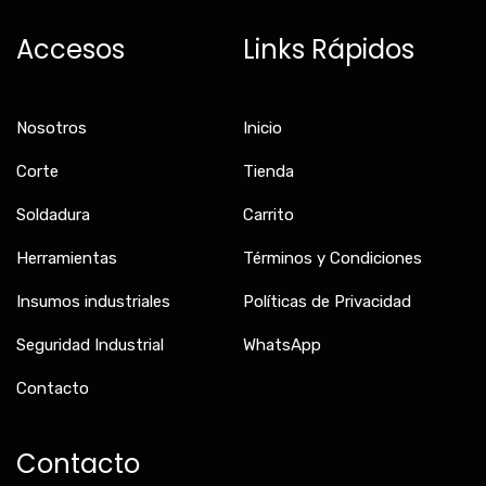
e
t
t
b
a
o
Accesos
Links Rápidos
o
g
k
o
r
k
a
-
m
f
Nosotros
Inicio
Corte
Tienda
Soldadura
Carrito
Herramientas
Términos y Condiciones
Insumos industriales
Políticas de Privacidad
Seguridad Industrial
WhatsApp
Contacto
Contacto