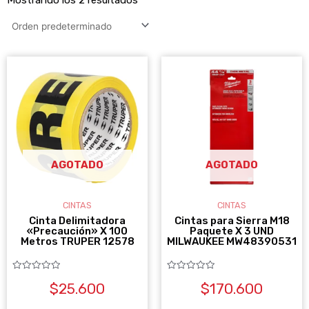
AGOTADO
AGOTADO
CINTAS
CINTAS
Cinta Delimitadora
Cintas para Sierra M18
«Precaución» X 100
Paquete X 3 UND
Metros TRUPER 12578
MILWAUKEE MW48390531
Valorado
Valorado
$
25.600
$
170.600
con
con
0
0
de
de