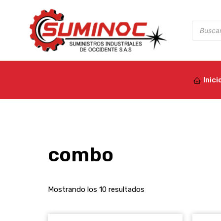
Ir
al
Búsqued
de
contenido
product
Inici
combo
Mostrando los 10 resultados