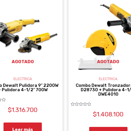
AGOTADO
AGOTADO
ELECTRICA
ELECTRICA
 Dewalt Pulidora 9″ 2200W
Combo Dewalt Tronzador
+ Pulidora 4-1/2″ 700W
D28730 + Pulidora 4-1
DWE4010
$
1.316.700
Valorado
$
1.408.100
con
0
de
5
Leer más