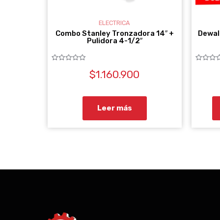
ELECTRICA
Combo Stanley Tronzadora 14″ +
Dewal
Pulidora 4-1/2″
Valorado
Valorado
$
1.160.900
con
con
0
0
de
de
5
5
Leer más