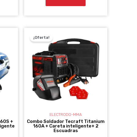
EL
EL
PRECIO
PRECIO
¡Oferta!
ORIGINAL
ACTUAL
ERA:
ES:
$1.299.000.
$1.099.000.
ELECTRODO-MMA
160S +
Combo Soldador Tecraft Titanium
ligente
160A + Careta inteligente+ 2
Escuadras