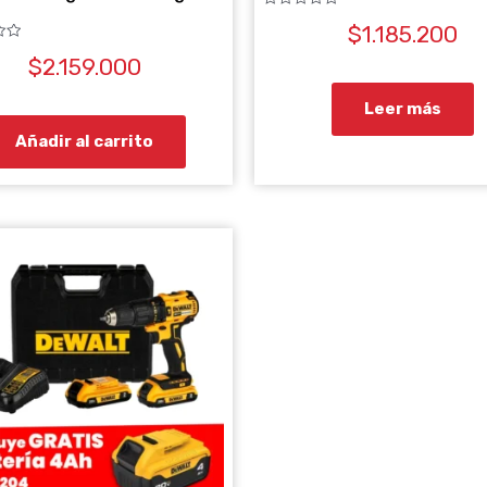
Valorado
$
1.185.200
con
0
de
$
2.159.000
5
Leer más
Añadir al carrito