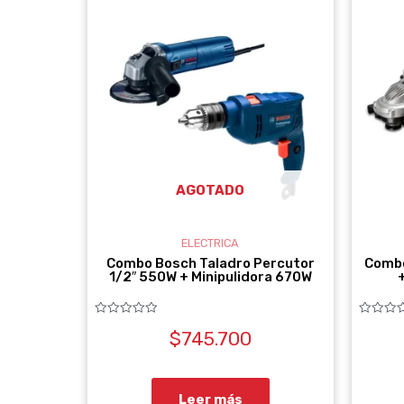
AGOTADO
ELECTRICA
Combo Bosch Taladro Percutor
Combo
1/2″ 550W + Minipulidora 670W
Valorado
Valorado
$
745.700
con
con
0
0
de
de
5
5
Leer más