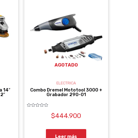
AGOTADO
ELECTRICA
a 14″
Combo Dremel Mototool 3000 +
/2″
Grabador 290-01
Valorado
$
444.900
con
0
de
5
Leer más