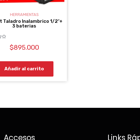
HERRAMIENTAS
t Taladro Inalambrico 1/2″+
3 baterias
$
895.000
Añadir al carrito
Accesos
Links Rá