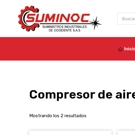
Ir
al
Búsqued
de
contenido
product
Inici
Compresor de air
Mostrando los 2 resultados