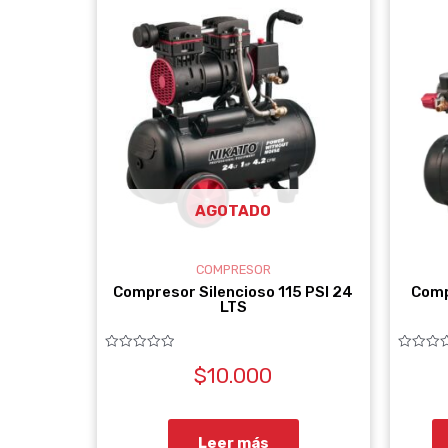
AGOTADO
COMPRESOR
Compresor Silencioso 115 PSI 24
Comp
LTS
Valorado
Valorado
$
10.000
con
con
0
0
de
de
5
5
Leer más