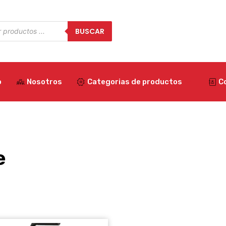
a
BUSCAR
os
o
Nosotros
Categorias de productos
C
e