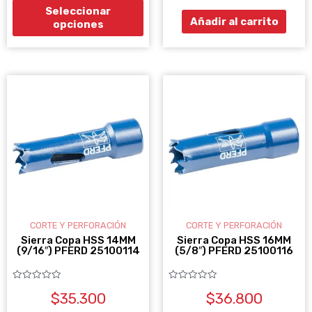
5
de
Seleccionar
Añadir al carrito
opciones
producto
CORTE Y PERFORACIÓN
CORTE Y PERFORACIÓN
Sierra Copa HSS 14MM
Sierra Copa HSS 16MM
(9/16″) PFERD 25100114
(5/8″) PFERD 25100116
Valorado
Valorado
$
35.300
$
36.800
con
con
0
0