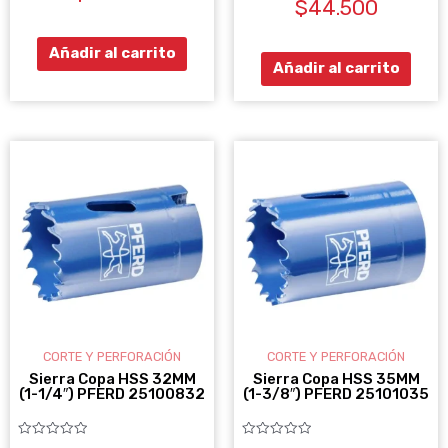
0
$
44.500
con
de
0
5
de
5
Añadir al carrito
Añadir al carrito
CORTE Y PERFORACIÓN
CORTE Y PERFORACIÓN
Sierra Copa HSS 32MM
Sierra Copa HSS 35MM
(1-1/4″) PFERD 25100832
(1-3/8″) PFERD 25101035
Valorado
Valorado