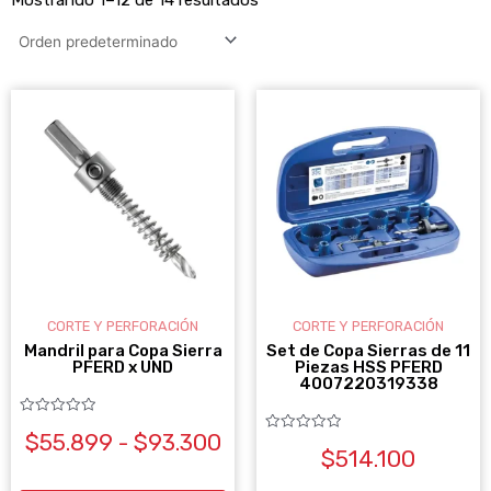
RANGO
Este
DE
producto
PRECIOS:
DESDE
tiene
$55.899
múltiples
HASTA
variantes.
$93.300
Las
opciones
se
CORTE Y PERFORACIÓN
CORTE Y PERFORACIÓN
pueden
Mandril para Copa Sierra
Set de Copa Sierras de 11
PFERD x UND
Piezas HSS PFERD
elegir
4007220319338
en
Valorado
$
55.899
-
$
93.300
con
la
Valorado
0
$
514.100
con
de
0
página
5
de