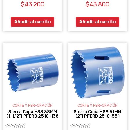
$
43.200
$
43.800
con
con
0
0
de
de
5
5
Añadir al carrito
Añadir al carrito
CORTE Y PERFORACIÓN
CORTE Y PERFORACIÓN
Sierra Copa HSS 38MM
Sierra Copa HSS 51MM
(1-1/2″) PFERD 25101138
(2″) PFERD 25101551