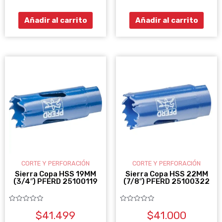
de
de
5
5
Añadir al carrito
Añadir al carrito
CORTE Y PERFORACIÓN
CORTE Y PERFORACIÓN
Sierra Copa HSS 19MM
Sierra Copa HSS 22MM
(3/4″) PFERD 25100119
(7/8″) PFERD 25100322
Valorado
Valorado
$
41.499
$
41.000
con
con
0
0