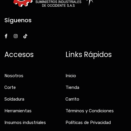
Síguenos
F
I
T
a
n
i
c
s
k
e
t
t
b
a
o
Accesos
Links Rápidos
o
g
k
o
r
k
a
-
m
f
Nosotros
Inicio
Corte
Tienda
Soldadura
Carrito
Herramientas
Términos y Condiciones
Insumos industriales
Políticas de Privacidad