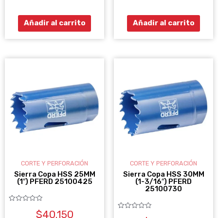
de
de
5
5
Añadir al carrito
Añadir al carrito
CORTE Y PERFORACIÓN
CORTE Y PERFORACIÓN
Sierra Copa HSS 25MM
Sierra Copa HSS 30MM
(1″) PFERD 25100425
(1-3/16″) PFERD
25100730
Valorado
$
40.150
con
Valorado