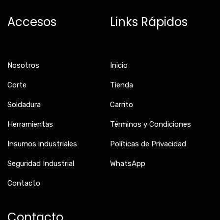
e
t
t
b
a
o
Accesos
Links Rápidos
o
g
k
o
r
k
a
-
m
f
Nosotros
Inicio
Corte
Tienda
Soldadura
Carrito
Herramientas
Términos y Condiciones
Insumos industriales
Políticas de Privacidad
Seguridad Industrial
WhatsApp
Contacto
Contacto