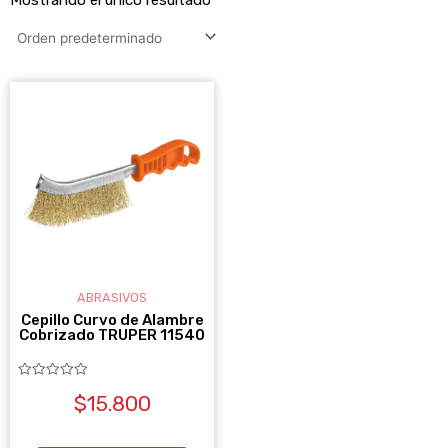
ABRASIVOS
Cepillo Curvo de Alambre
Cobrizado TRUPER 11540
Valorado
$
15.800
con
0
de
5