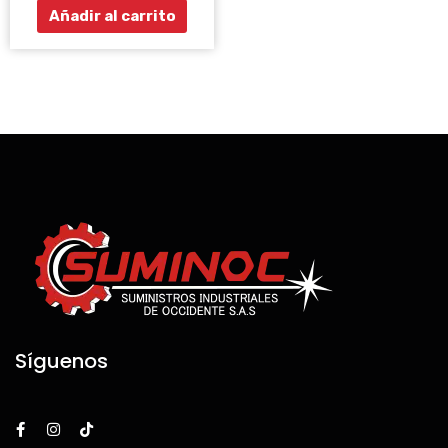
Añadir al carrito
Síguenos
F
I
T
a
n
i
c
s
k