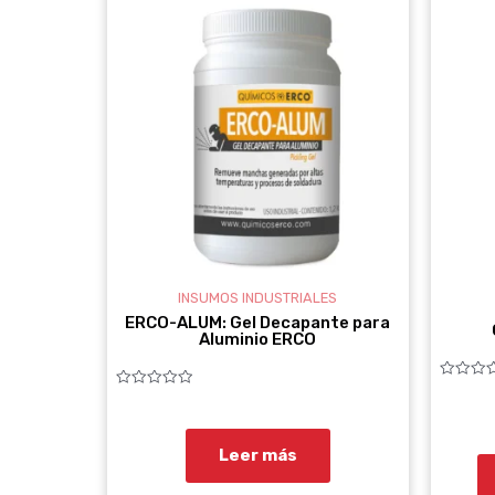
INSUMOS INDUSTRIALES
ERCO-ALUM: Gel Decapante para
Aluminio ERCO
Valorado
Valorado
con
con
0
0
de
de
5
5
Leer más