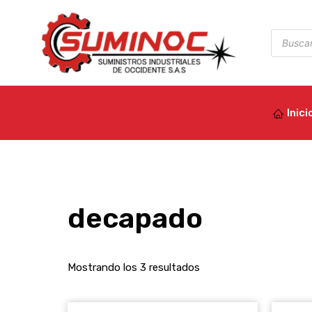
Ir
al
Búsqued
de
contenido
product
Inici
decapado
Mostrando los 3 resultados