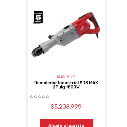
ELECTRICA
Demoledor Industrial SDS MAX
2Pulg 1800W
Valorado
$
5.208.999
con
0
de
5
Añadir al carrito