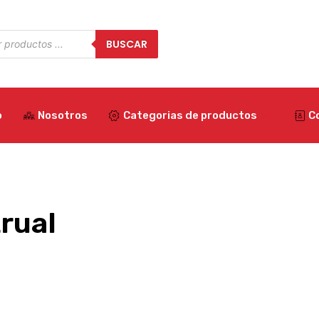
a
BUSCAR
os
o
Nosotros
Categorias de productos
C
rual