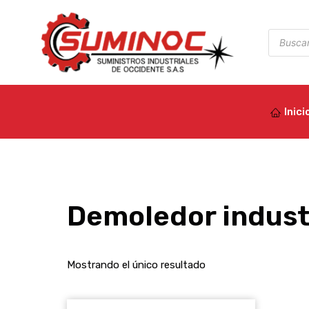
Ir
al
Búsqued
de
contenido
product
Inici
Demoledor indust
Mostrando el único resultado