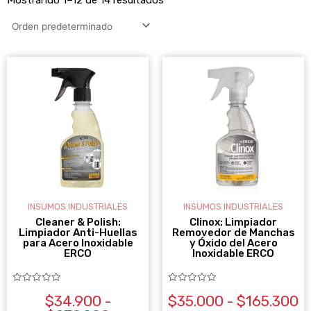
RANGO
R
Este
Es
DE
D
producto
pr
PRECIOS:
P
DESDE
tiene
D
ti
$34.900
$
múltiples
mú
HASTA
H
variantes.
va
$279.900
$
Las
La
opciones
op
se
se
INSUMOS INDUSTRIALES
INSUMOS INDUSTRIALES
pueden
pu
Cleaner & Polish:
Clinox: Limpiador
Limpiador Anti-Huellas
Removedor de Manchas
elegir
ele
para Acero Inoxidable
y Óxido del Acero
ERCO
Inoxidable ERCO
en
en
la
la
Valorado
Valorado
$
34.900
-
$
35.000
-
$
165.300
página
pá
con
con
0
0