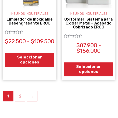
opciones
op
se
se
INSUMOS INDUSTRIALES
INSUMOS INDUSTRIALES
pueden
pu
Limpiador de Inoxidable
Oxiformer: Sistema para
Desengrasante ERCO
Oxidar Metal – Acabado
elegir
ele
Cobrizado ERCO
en
en
Valorado
$
22.500
-
$
109.500
con
la
la
Valorado
0
$
87.900
-
con
de
0
página
pá
$
186.000
5
de
5
de
de
Seleccionar
opciones
producto
pr
Seleccionar
opciones
1
2
→