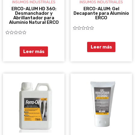
INSUMOS INDUSTRIALES
INSUMOS INDUSTRIALES
ERCO-ALUM HD 360:
ERCO-ALUM: Gel
Desmanchador y
Decapante para Aluminio
Abrillantador para
ERCO
Aluminio Natural ERCO
Valorado
con
Valorado
0
con
de
0
Leer más
5
de
Leer más
5
RANGO
R
Este
Es
DE
D
producto
pr
PRECIOS:
PR
DESDE
tiene
D
ti
$47.800
$2
múltiples
mú
HASTA
H
variantes.
va
$138.700
$
Las
La
opciones
op