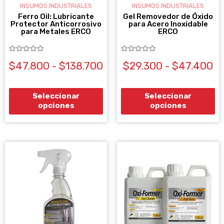
se
se
INSUMOS INDUSTRIALES
INSUMOS INDUSTRIALES
pueden
pu
Ferro Oil: Lubricante
Gel Removedor de Óxido
Protector Anticorrosivo
para Acero Inoxidable
elegir
ele
para Metales ERCO
ERCO
en
en
la
la
Valorado
Valorado
$
47.800
-
$
138.700
$
29.300
-
$
47.400
con
con
0
0
página
pá
de
de
5
5
de
de
Seleccionar
Seleccionar
producto
pr
opciones
opciones
RANGO
RANG
Este
Es
DE
DE
producto
pr
PRECIOS:
PRECI
DESDE
tiene
DESDE
ti
$22.500
$87.9
múltiples
mú
HASTA
HASTA
variantes.
va
$109.500
$186.
Las
La