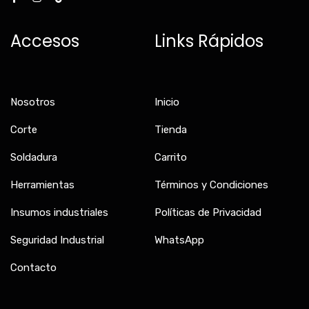
c
s
k
e
t
t
b
a
o
Accesos
Links Rápidos
o
g
k
o
r
k
a
-
m
f
Nosotros
Inicio
Corte
Tienda
Soldadura
Carrito
Herramientas
Términos y Condiciones
Insumos industriales
Políticas de Privacidad
Seguridad Industrial
WhatsApp
Contacto