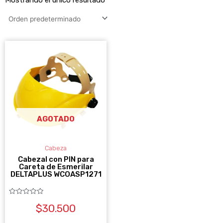
AGOTADO
Cabeza
Cabezal con PIN para
Careta de Esmerilar
DELTAPLUS WCOASP1271
Valorado
$
30.500
con
0
de