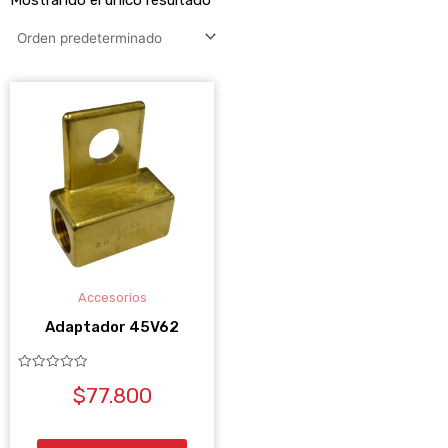
Accesorios
Adaptador 45V62
Valorado
$
77.800
con
0
de
5