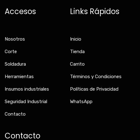
b
a
o
Accesos
Links Rápidos
o
g
k
o
r
k
a
-
m
f
Nosotros
Inicio
Corte
Tienda
Soldadura
Carrito
Herramientas
Términos y Condiciones
Insumos industriales
Políticas de Privacidad
Seguridad Industrial
WhatsApp
Contacto
Contacto