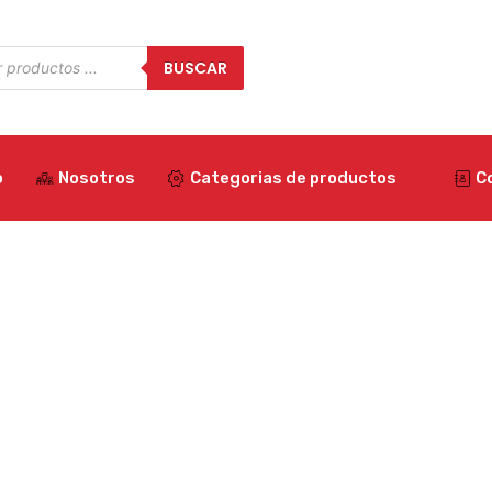
a
BUSCAR
os
o
Nosotros
Categorias de productos
C