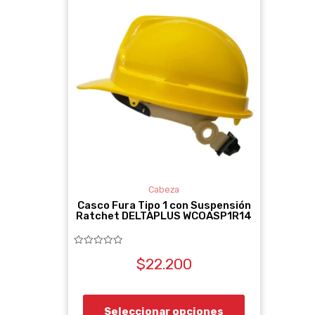
producto
tiene
múltiples
variantes.
Las
opciones
se
pueden
elegir
Cabeza
en
Casco Fura Tipo 1 con Suspensión
Ratchet DELTAPLUS WCOASP1R14
la
página
Valorado
de
$
22.200
con
0
producto
de
5
Seleccionar opciones