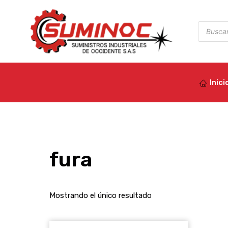
Ir
al
Búsqued
de
contenido
product
Inici
fura
Mostrando el único resultado
Este