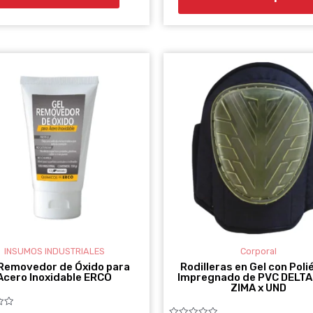
RANGO
Este
DE
producto
PRECIOS:
DESDE
tiene
$29.300
múltiples
HASTA
variantes.
$47.400
Las
opciones
se
pueden
elegir
INSUMOS INDUSTRIALES
Corporal
en
 Removedor de Óxido para
Rodilleras en Gel con Poli
Acero Inoxidable ERCO
Impregnado de PVC DELT
la
ZIMA x UND
página