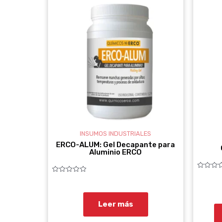
INSUMOS INDUSTRIALES
ERCO-ALUM: Gel Decapante para
Aluminio ERCO
Valorado
Valorado
con
con
0
0
de
de
5
5
Leer más