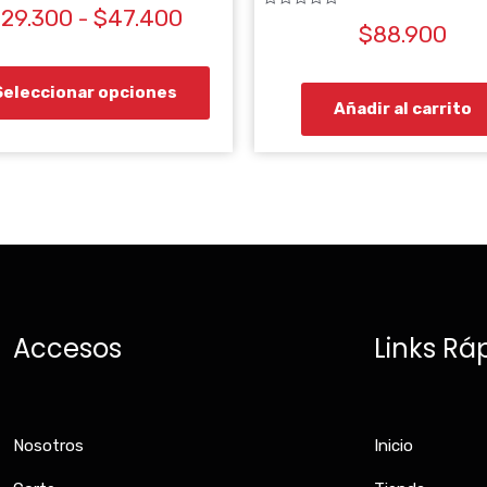
de
$
29.300
-
$
47.400
Valorado
$
88.900
con
producto
0
de
5
Seleccionar opciones
Añadir al carrito
Accesos
Links Rá
Nosotros
Inicio