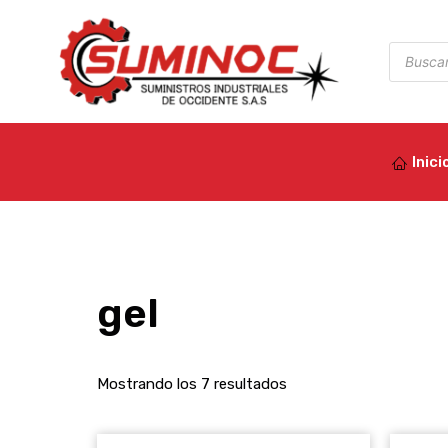
Ir
al
Búsqued
de
contenido
product
Inici
gel
Mostrando los 7 resultados