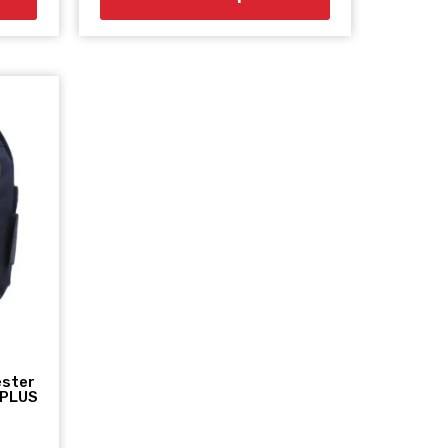
éster
APLUS