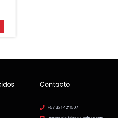
pidos
Contacto
+57 321 4211507