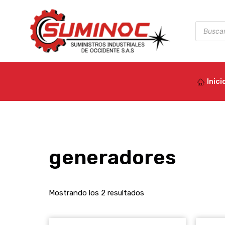
Ir
al
Búsqued
de
contenido
product
Inici
generadores
Mostrando los 2 resultados