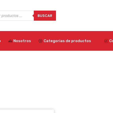
a
BUSCAR
os
o
Nosotros
Categorias de productos
C