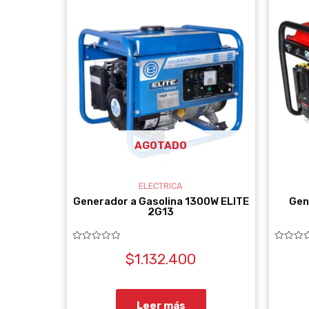
AGOTADO
ELECTRICA
Generador a Gasolina 1300W ELITE
Gen
2G13
Valorado
Valorado
$
1.132.400
con
con
0
0
de
de
5
5
Leer más