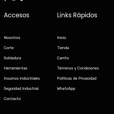
c
s
k
e
t
t
b
a
o
Accesos
Links Rápidos
o
g
k
o
r
k
a
-
m
f
Nosotros
Inicio
Corte
Tienda
Soldadura
Carrito
Herramientas
Términos y Condiciones
Insumos industriales
Políticas de Privacidad
Seguridad Industrial
WhatsApp
Contacto