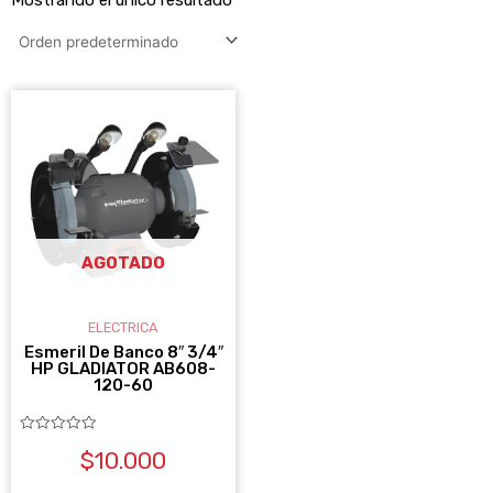
AGOTADO
ELECTRICA
Esmeril De Banco 8″ 3/4″
HP GLADIATOR AB608-
120-60
Valorado
$
10.000
con
0
de