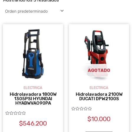
AGOTADO
ELECTRICA
ELECTRICA
Hidrolavadora 1800W
Hidrolavadora 2100W
1305PSI HYUNDAI
DUCATI DPW2100S
HYABWVAO90PA
Valorado
$
10.000
con
Valorado
0
$
546.200
con
de
0
5
de