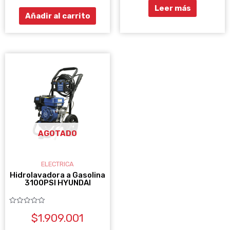
5
Leer más
Añadir al carrito
AGOTADO
ELECTRICA
Hidrolavadora a Gasolina
3100PSI HYUNDAI
Valorado
$
1.909.001
con
0
de