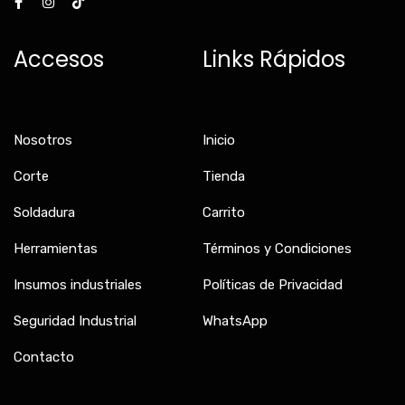
c
s
k
e
t
t
b
a
o
Accesos
Links Rápidos
o
g
k
o
r
k
a
-
m
f
Nosotros
Inicio
Corte
Tienda
Soldadura
Carrito
Herramientas
Términos y Condiciones
Insumos industriales
Políticas de Privacidad
Seguridad Industrial
WhatsApp
Contacto