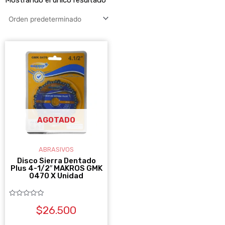
AGOTADO
ABRASIVOS
Disco Sierra Dentado
Plus 4-1/2″ MAKROS GMK
0470 X Unidad
Valorado
$
26.500
con
0
de