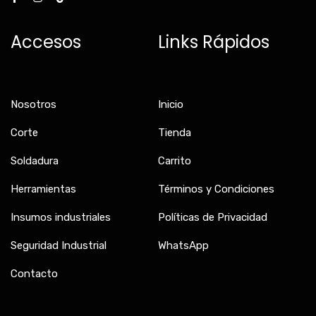
c
s
k
e
t
t
b
a
o
Accesos
Links Rápidos
o
g
k
o
r
k
a
-
m
f
Nosotros
Inicio
Corte
Tienda
Soldadura
Carrito
Herramientas
Términos y Condiciones
Insumos industriales
Políticas de Privacidad
Seguridad Industrial
WhatsApp
Contacto