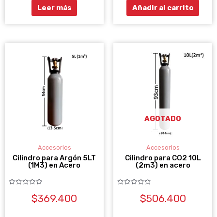
Leer más
Añadir al carrito
AGOTADO
Accesorios
Accesorios
Cilindro para Argón 5LT
Cilindro para CO2 10L
(1M3) en Acero
(2m3) en acero
Valorado
Valorado
$
369.400
$
506.400
con
con
0
0
de
de
5
5