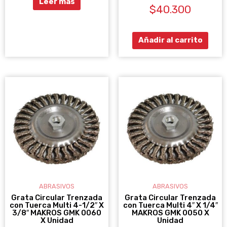
Leer más
Valorado
5
$
40.300
con
0
de
5
Añadir al carrito
ABRASIVOS
ABRASIVOS
Grata Circular Trenzada
Grata Circular Trenzada
con Tuerca Multi 4-1/2″ X
con Tuerca Multi 4″ X 1/4″
3/8″ MAKROS GMK 0060
MAKROS GMK 0050 X
X Unidad
Unidad