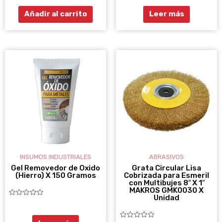
5
5
Añadir al carrito
Leer más
INSUMOS INDUSTRIALES
ABRASIVOS
Gel Removedor de Oxido
Grata Circular Lisa
(Hierro) X 150 Gramos
Cobrizada para Esmeril
con Multibujes 8″ X 1″
MAKROS GMK0030 X
Unidad
Valorado
con
0
de