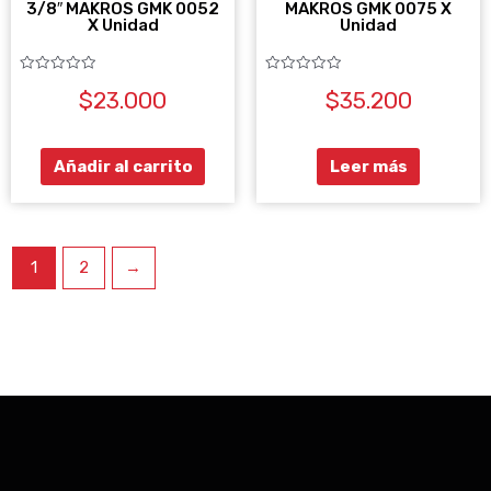
3/8″ MAKROS GMK 0052
MAKROS GMK 0075 X
X Unidad
Unidad
Valorado
Valorado
$
23.000
$
35.200
con
con
0
0
de
de
5
5
Añadir al carrito
Leer más
1
2
→