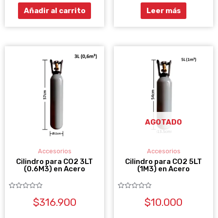
Añadir al carrito
Leer más
AGOTADO
Accesorios
Accesorios
Cilindro para CO2 3LT
Cilindro para CO2 5LT
(0.6M3) en Acero
(1M3) en Acero
Valorado
Valorado
$
316.900
$
10.000
con
con
0
0
de
de