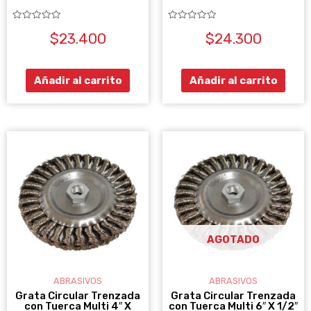
Valorado
Valorado
$
23.400
$
24.300
con
con
0
0
de
de
5
5
Añadir al carrito
Añadir al carrito
AGOTADO
ABRASIVOS
ABRASIVOS
Grata Circular Trenzada
Grata Circular Trenzada
con Tuerca Multi 4″ X
con Tuerca Multi 6″ X 1/2″