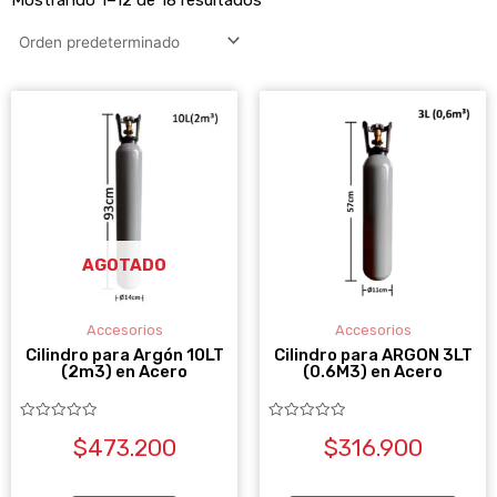
AGOTADO
Accesorios
Accesorios
Cilindro para Argón 10LT
Cilindro para ARGON 3LT
(2m3) en Acero
(0.6M3) en Acero
Valorado
Valorado
$
473.200
$
316.900
con
con
0
0
de
de
5
5