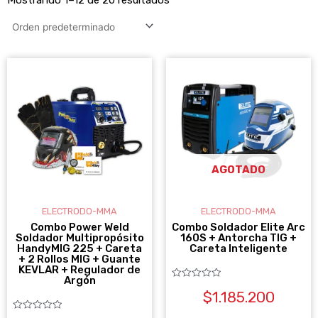
AGOTADO
ELECTRODO-MMA
ELECTRODO-MMA
Combo Power Weld
Combo Soldador Elite Arc
Soldador Multipropósito
160S + Antorcha TIG +
HandyMIG 225 + Careta
Careta Inteligente
+ 2 Rollos MIG + Guante
KEVLAR + Regulador de
Argón
Valorado
$
1.185.200
con
0
de
Valorado