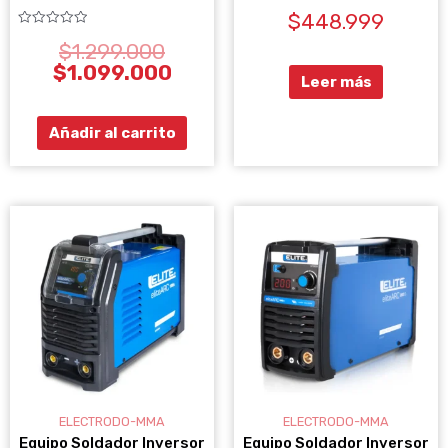
Valorado
$
448.999
con
0
Valorado
de
$
1.299.000
con
5
0
$
1.099.000
de
Leer más
5
Añadir al carrito
ELECTRODO-MMA
ELECTRODO-MMA
Equipo Soldador Inversor
Equipo Soldador Inversor