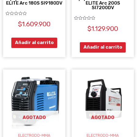
ELITE Arc 180S SI9180DV
ELITE Arc 200S
SI7200DV
Valorado
$
1.609.900
con
Valorado
0
$
1.129.900
con
de
0
5
de
5
Añadir al carrito
Añadir al carrito
AGOTADO
AGOTADO
ELECTRODO-MMA
ELECTRODO-MMA