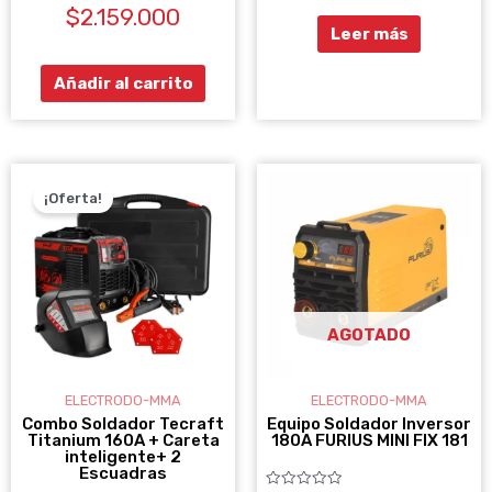
5
$
2.159.000
con
0
Leer más
de
5
Añadir al carrito
EL
EL
PRECIO
PRECIO
¡Oferta!
ORIGINAL
ACTUAL
ERA:
ES:
$1.299.000.
$1.099.000.
AGOTADO
ELECTRODO-MMA
ELECTRODO-MMA
Combo Soldador Tecraft
Equipo Soldador Inversor
Titanium 160A + Careta
180A FURIUS MINI FIX 181
inteligente+ 2
Escuadras