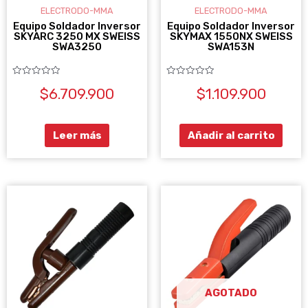
ELECTRODO-MMA
ELECTRODO-MMA
Equipo Soldador Inversor
Equipo Soldador Inversor
SKYARC 3250 MX SWEISS
SKYMAX 1550NX SWEISS
SWA3250
SWA153N
Valorado
Valorado
$
6.709.900
$
1.109.900
con
con
0
0
de
de
5
5
Leer más
Añadir al carrito
AGOTADO