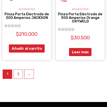
Accesorios
Accesorios
Pinza Porta Electrodo de
Pinza Porta Electrodo de
300 Amperios JACKSON
300 Amperios Orange
OXYWELD
Valorado
$
210.000
con
Valorado
0
$
30.500
con
de
0
5
de
5
Añadir al carrito
Leer más
1
2
→