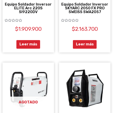
Equipo Soldador Inversor
Equipo Soldador Inversor
ELITE Arc 220S
SKYARC 2050 FX PRO
SI9220DV
SWEISS SWA2057
Valorado
Valorado
$
1.909.900
$
2.163.700
con
con
0
0
de
de
5
5
Leer más
Leer más
AGOTADO