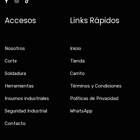
c
s
k
e
t
t
b
a
o
Accesos
Links Rápidos
o
g
k
o
r
k
a
-
m
f
Nosotros
Inicio
Corte
Tienda
Soldadura
Carrito
Herramientas
Términos y Condiciones
Insumos industriales
Políticas de Privacidad
Seguridad Industrial
WhatsApp
Contacto