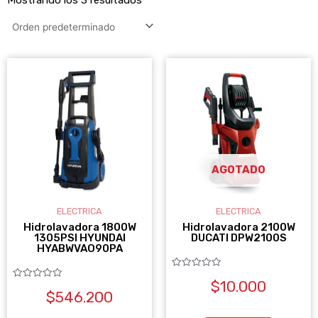
AGOTADO
ELECTRICA
ELECTRICA
Hidrolavadora 1800W
Hidrolavadora 2100W
1305PSI HYUNDAI
DUCATI DPW2100S
HYABWVAO90PA
Valorado
$
10.000
con
Valorado
0
$
546.200
con
de
0
5
de