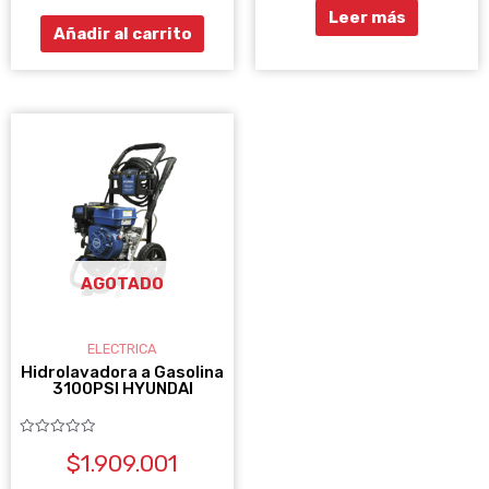
5
Leer más
Añadir al carrito
AGOTADO
ELECTRICA
Hidrolavadora a Gasolina
3100PSI HYUNDAI
Valorado
$
1.909.001
con
0
de