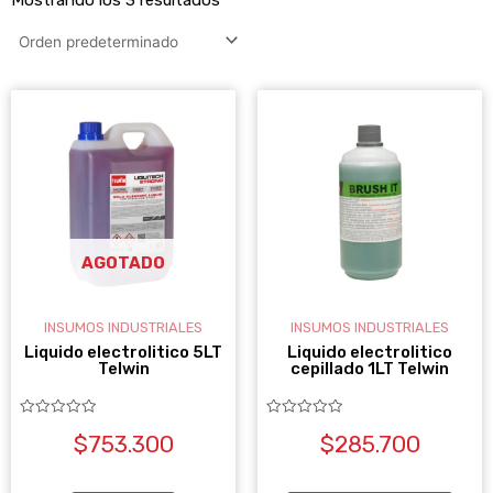
AGOTADO
INSUMOS INDUSTRIALES
INSUMOS INDUSTRIALES
Liquido electrolitico 5LT
Liquido electrolitico
Telwin
cepillado 1LT Telwin
Valorado
Valorado
$
753.300
$
285.700
con
con
0
0
de
de
5
5