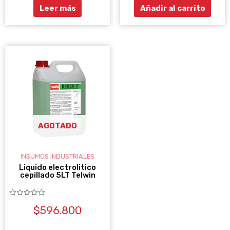
Leer más
Añadir al carrito
AGOTADO
INSUMOS INDUSTRIALES
Liquido electrolitico
cepillado 5LT Telwin
Valorado
$
596.800
con
0
de
5