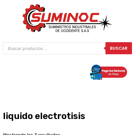
Ir
al
contenido
Búsqueda
BUSCAR
de
productos
liquido electrotisis
Mostrando los 3 resultados