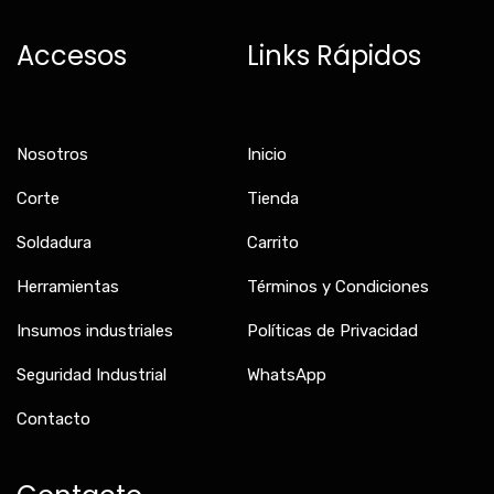
e
t
t
b
a
o
Accesos
Links Rápidos
o
g
k
o
r
k
a
-
m
f
Nosotros
Inicio
Corte
Tienda
Soldadura
Carrito
Herramientas
Términos y Condiciones
Insumos industriales
Políticas de Privacidad
Seguridad Industrial
WhatsApp
Contacto