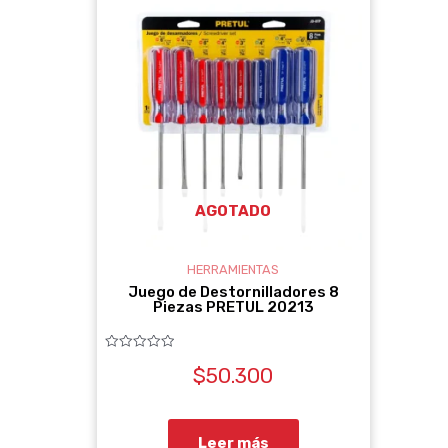
AGOTADO
HERRAMIENTAS
Juego de Destornilladores 8
Piezas PRETUL 20213
Valorado
$
50.300
con
0
de
5
Leer más