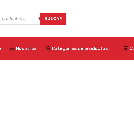
a
BUSCAR
os
o
Nosotros
Categorias de productos
C