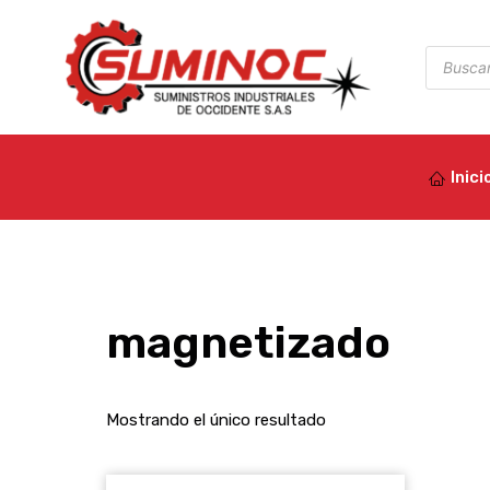
Ir
al
Búsqued
de
contenido
product
Inici
magnetizado
Mostrando el único resultado