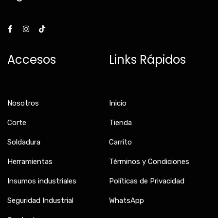
F
I
T
a
n
i
c
s
k
e
t
t
b
a
o
Accesos
Links Rápidos
o
g
k
o
r
k
a
-
m
f
Nosotros
Inicio
Corte
Tienda
Soldadura
Carrito
Herramientas
Términos y Condiciones
Insumos industriales
Políticas de Privacidad
Seguridad Industrial
WhatsApp