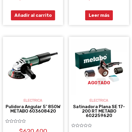
de
de
5
5
Añadir al carrito
Leer más
AGOTADO
ELECTRICA
ELECTRICA
Pulidora Angular 5″ 850W
Satinadora Plana SE 17-
METABO 603608420
200 RT METABO
602259620
Valorado
$
620.400
con
Valorado