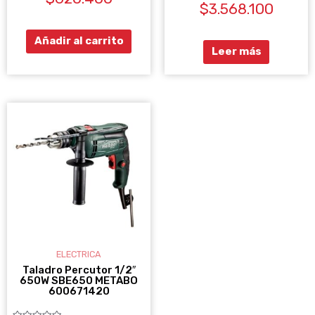
0
$
3.568.100
con
de
0
5
de
5
Añadir al carrito
Leer más
ELECTRICA
Taladro Percutor 1/2″
650W SBE650 METABO
600671420