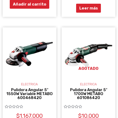
5
Añadir al carrito
Leer más
AGOTADO
ELECTRICA
ELECTRICA
Pulidora Angular 5″
Pulidora Angular 5″
1550W Variable METABO
1700W METABO
600468420
601086420
Valorado
Valorado
$
1.167.000
$
10.000
con
con
0
0