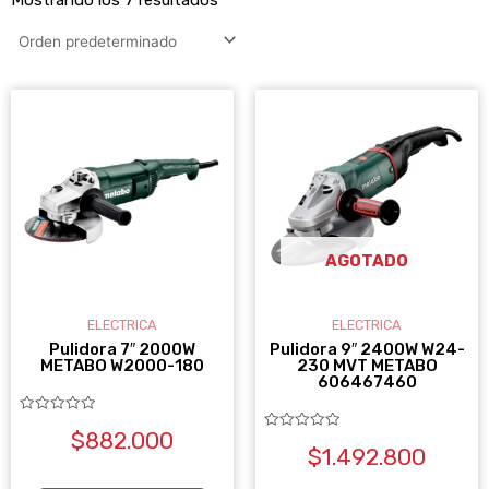
AGOTADO
ELECTRICA
ELECTRICA
Pulidora 7″ 2000W
Pulidora 9″ 2400W W24-
METABO W2000-180
230 MVT METABO
606467460
Valorado
$
882.000
con
Valorado
0
$
1.492.800
con
de
0
5
de