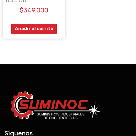
Valorado
$
349.000
con
0
de
5
Añadir al carrito
Síguenos