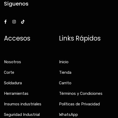
Síguenos
F
I
T
a
n
i
c
s
k
e
t
t
b
a
o
Accesos
Links Rápidos
o
g
k
o
r
k
a
-
m
f
Nosotros
Inicio
Corte
Tienda
Soldadura
Carrito
Herramientas
Términos y Condiciones
Insumos industriales
Políticas de Privacidad
Seguridad Industrial
WhatsApp