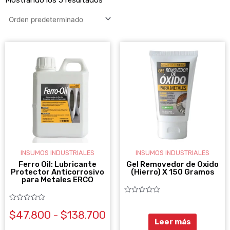
RANGO
Este
DE
producto
PRECIOS:
DESDE
tiene
$47.800
múltiples
HASTA
variantes.
$138.700
Las
opciones
se
INSUMOS INDUSTRIALES
INSUMOS INDUSTRIALES
pueden
Ferro Oil: Lubricante
Gel Removedor de Oxido
Protector Anticorrosivo
(Hierro) X 150 Gramos
elegir
para Metales ERCO
en
Valorado
con
la
Valorado
0
$
47.800
-
$
138.700
con
de
0
página
Leer más
5
de