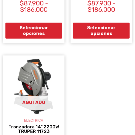
$
87.900
-
$
87.900
-
con
con
0
0
página
pá
$
186.000
$
186.000
de
de
5
5
de
de
producto
pr
Seleccionar
Seleccionar
opciones
opciones
AGOTADO
ELECTRICA
Tronzadora 14″ 2200W
TRUPER 11723