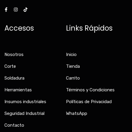
F
I
T
a
n
i
c
s
k
e
t
t
b
a
o
Accesos
Links Rápidos
o
g
k
o
r
k
a
-
m
f
Nosotros
Inicio
Corte
Tienda
Soldadura
Carrito
Herramientas
Términos y Condiciones
Insumos industriales
Políticas de Privacidad
Seguridad Industrial
WhatsApp
Contacto