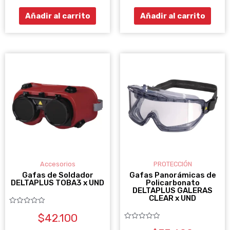
5
5
Añadir al carrito
Añadir al carrito
Accesorios
PROTECCIÓN
Gafas de Soldador
Gafas Panorámicas de
DELTAPLUS TOBA3 x UND
Policarbonato
DELTAPLUS GALERAS
CLEAR x UND
Valorado
$
42.100
con
0
Valorado
de