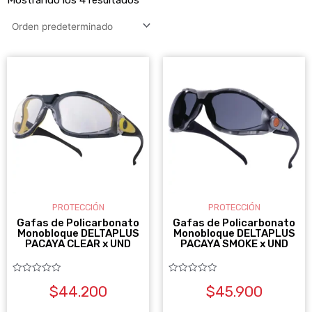
PROTECCIÓN
PROTECCIÓN
Gafas de Policarbonato
Gafas de Policarbonato
Monobloque DELTAPLUS
Monobloque DELTAPLUS
PACAYA CLEAR x UND
PACAYA SMOKE x UND
Valorado
Valorado
$
44.200
$
45.900
con
con
0
0
de
de