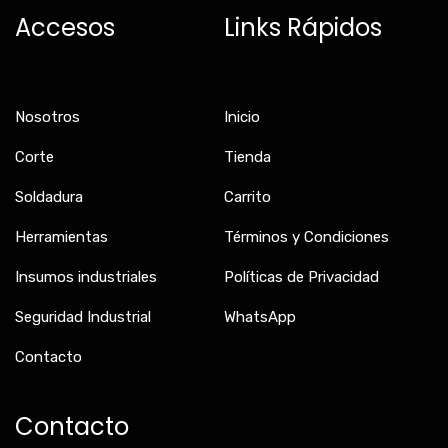
b
a
o
Accesos
Links Rápidos
o
g
k
o
r
k
a
-
m
f
Nosotros
Inicio
Corte
Tienda
Soldadura
Carrito
Herramientas
Términos y Condiciones
Insumos industriales
Políticas de Privacidad
Seguridad Industrial
WhatsApp
Contacto
Contacto