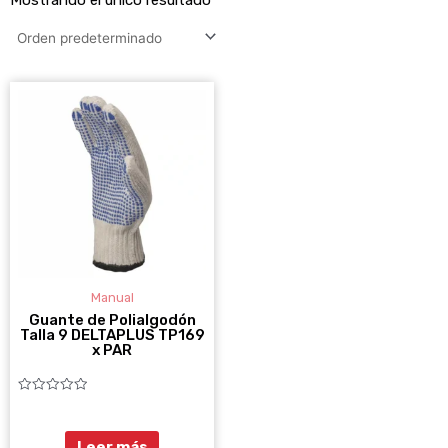
Manual
Guante de Polialgodón
Talla 9 DELTAPLUS TP169
x PAR
Valorado
con
0
de
Leer más