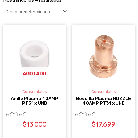
AGOTADO
Consumibles
Consumibles
Anillo Plasma 40AMP
Boquilla Plasma NOZZLE
PT31 x UND
40AMP PT31 x UND
Valorado
Valorado
$
13.000
$
17.699
con
con
0
0
de
de
5
5