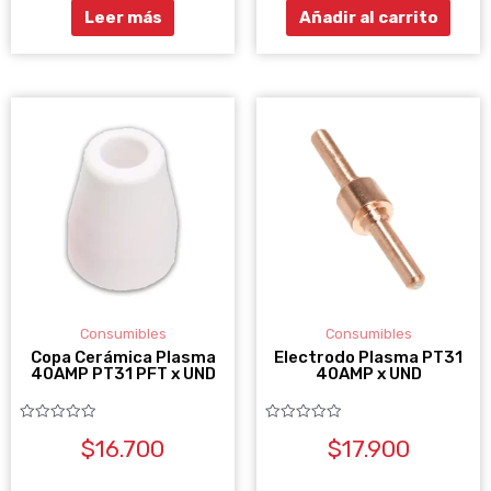
Leer más
Añadir al carrito
Consumibles
Consumibles
Copa Cerámica Plasma
Electrodo Plasma PT31
40AMP PT31 PFT x UND
40AMP x UND
Valorado
Valorado
$
16.700
$
17.900
con
con
0
0
de
de
5
5