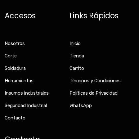
e
t
t
b
a
o
Accesos
Links Rápidos
o
g
k
o
r
k
a
-
m
f
Nosotros
Inicio
Corte
Tienda
Soldadura
Carrito
Herramientas
Términos y Condiciones
Insumos industriales
Políticas de Privacidad
Seguridad Industrial
WhatsApp
Contacto