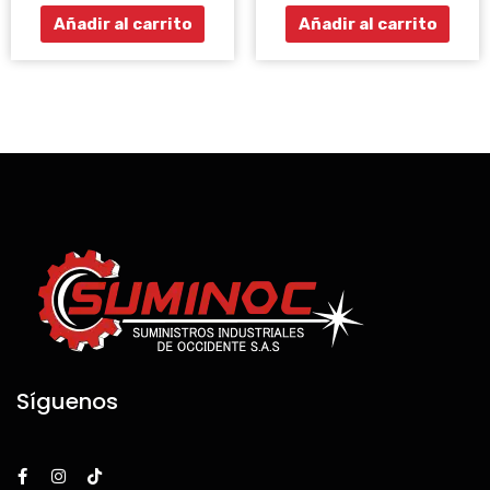
Añadir al carrito
Añadir al carrito
Síguenos
F
I
T
a
n
i
c
s
k