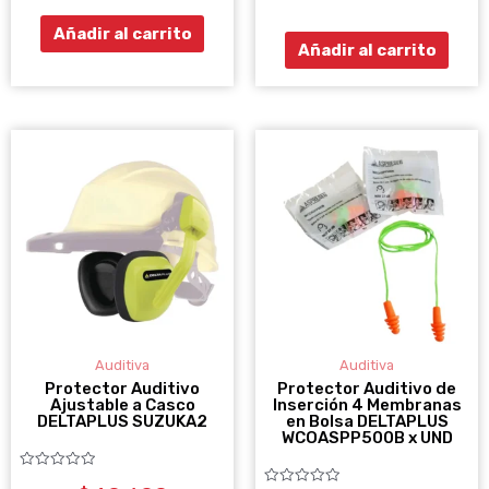
5
de
5
Añadir al carrito
Añadir al carrito
Este
producto
tiene
múltiples
variantes.
Las
opciones
se
Auditiva
Auditiva
pueden
Protector Auditivo
Protector Auditivo de
Ajustable a Casco
Inserción 4 Membranas
elegir
DELTAPLUS SUZUKA2
en Bolsa DELTAPLUS
WCOASPP500B x UND
en
la
Valorado