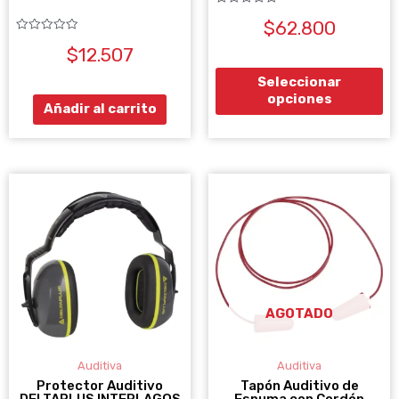
en
Valorado
$
62.800
con
la
0
Valorado
de
$
12.507
pá
con
5
0
de
de
Seleccionar
5
opciones
pr
Añadir al carrito
AGOTADO
Auditiva
Auditiva
Protector Auditivo
Tapón Auditivo de
DELTAPLUS INTERLAGOS
Espuma con Cordón