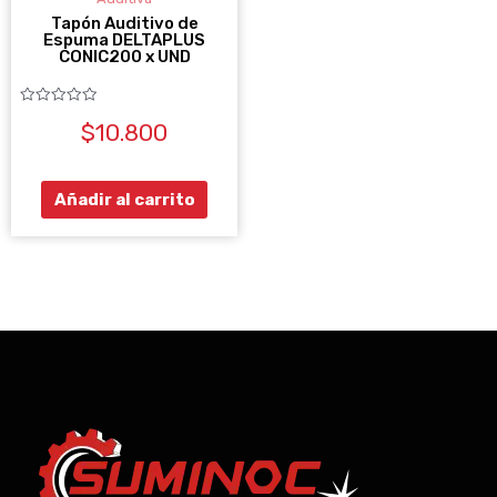
Tapón Auditivo de
Espuma DELTAPLUS
CONIC200 x UND
Valorado
$
10.800
con
0
de
5
Añadir al carrito