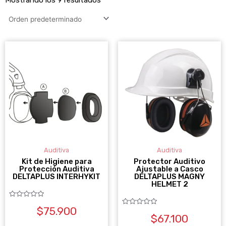
Auditiva
Auditiva
Kit de Higiene para
Protector Auditivo
Protección Auditiva
Ajustable a Casco
DELTAPLUS INTERHYKIT
DELTAPLUS MAGNY
HELMET 2
Valorado
$
75.900
con
Valorado
0
$
67.100
con
de
0