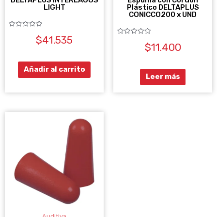
LIGHT
Plástico DELTAPLUS
CONICCO200 x UND
Valorado
$
41.535
con
Valorado
0
$
11.400
con
de
0
5
de
5
Añadir al carrito
Leer más
Auditiva