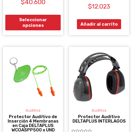
$
40.600
con
Valorado
0
$
12.023
página
con
de
0
5
de
de
5
Seleccionar
producto
Añadir al carrito
opciones
Es
pr
ti
mú
va
La
op
se
Auditiva
Auditiva
pu
Protector Auditivo de
Protector Auditivo
Inserción 4 Membranas
DELTAPLUS INTERLAGOS
ele
en Caja DELTAPLUS
WCOASPP500 x UND