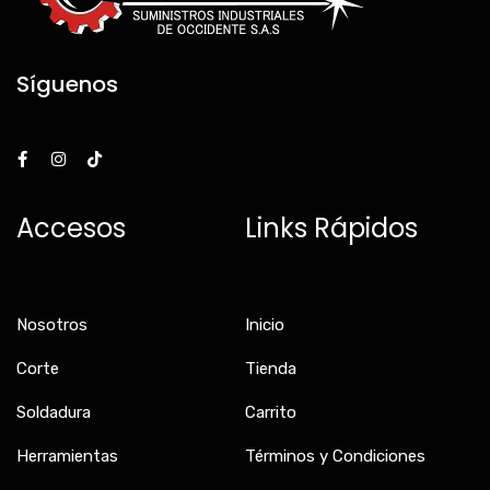
Síguenos
F
I
T
a
n
i
c
s
k
e
t
t
b
a
o
Accesos
Links Rápidos
o
g
k
o
r
k
a
-
m
f
Nosotros
Inicio
Corte
Tienda
Soldadura
Carrito
Herramientas
Términos y Condiciones