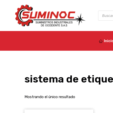
Ir
al
Búsqued
de
contenido
product
Inici
sistema de etiqu
Mostrando el único resultado