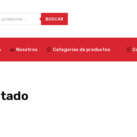
a
BUSCAR
os
o
Nosotros
Categorias de productos
C
etado