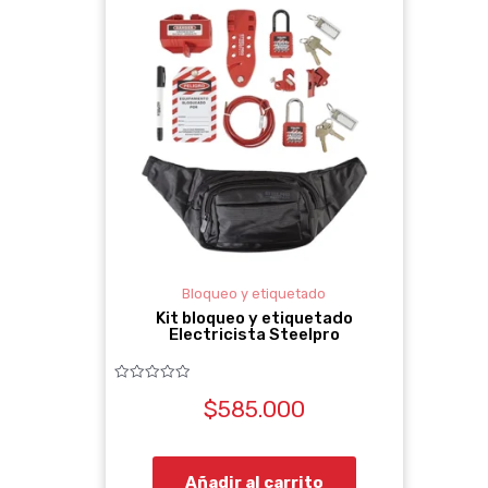
Bloqueo y etiquetado
Kit bloqueo y etiquetado
Electricista Steelpro
Valorado
$
585.000
con
0
de
5
Añadir al carrito