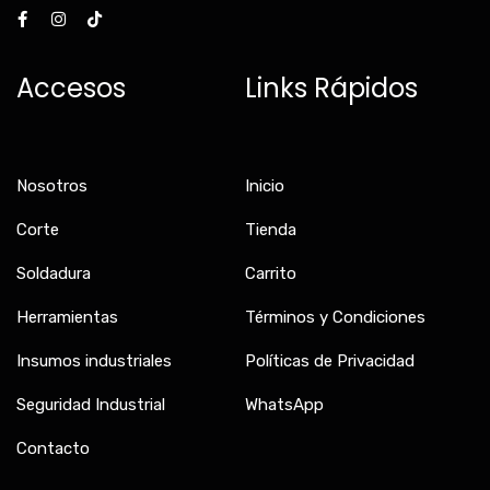
a
n
i
c
s
k
e
t
t
b
a
o
Accesos
Links Rápidos
o
g
k
o
r
k
a
-
m
f
Nosotros
Inicio
Corte
Tienda
Soldadura
Carrito
Herramientas
Términos y Condiciones
Insumos industriales
Políticas de Privacidad
Seguridad Industrial
WhatsApp
Contacto