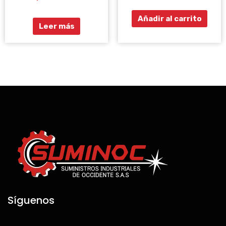
5
de
5
Añadir al carrito
Leer más
Síguenos
F
I
T