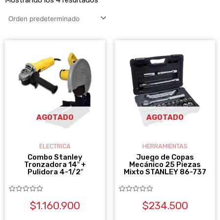
AGOTADO
AGOTADO
ELECTRICA
HERRAMIENTAS
Combo Stanley
Juego de Copas
Tronzadora 14″ +
Mecánico 25 Piezas
Pulidora 4-1/2″
Mixto STANLEY 86-737
Valorado
Valorado
$
1.160.900
$
234.500
con
con
0
0
de
de