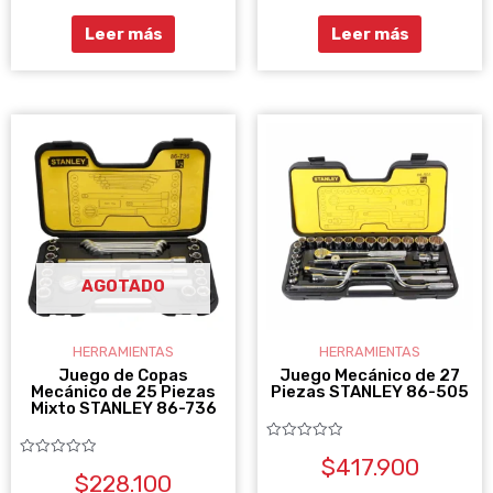
5
5
Leer más
Leer más
AGOTADO
HERRAMIENTAS
HERRAMIENTAS
Juego de Copas
Juego Mecánico de 27
Mecánico de 25 Piezas
Piezas STANLEY 86-505
Mixto STANLEY 86-736
Valorado
$
417.900
con
Valorado
0
$
228.100
con
de
0