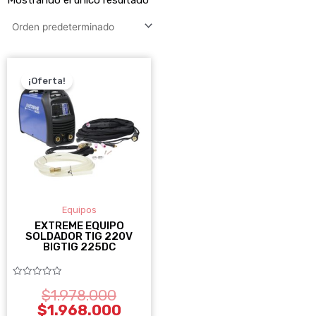
EL
EL
PRECIO
PRECIO
¡Oferta!
ORIGINAL
ACTUAL
ERA:
ES:
$1.978.000.
$1.968.000.
Equipos
EXTREME EQUIPO
SOLDADOR TIG 220V
BIGTIG 225DC
Valorado
$
1.978.000
con
0
$
1.968.000
de