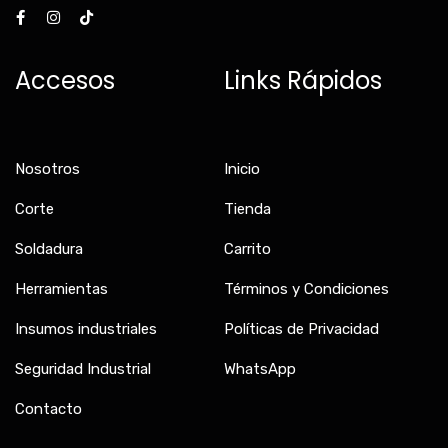
a
n
i
c
s
k
e
t
t
b
a
o
Accesos
Links Rápidos
o
g
k
o
r
k
a
-
m
f
Nosotros
Inicio
Corte
Tienda
Soldadura
Carrito
Herramientas
Términos y Condiciones
Insumos industriales
Políticas de Privacidad
Seguridad Industrial
WhatsApp
Contacto