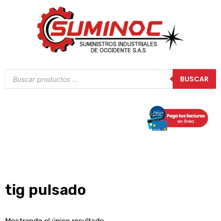
Ir
al
contenido
Búsqueda
BUSCAR
de
productos
tig pulsado
Mostrando el único resultado