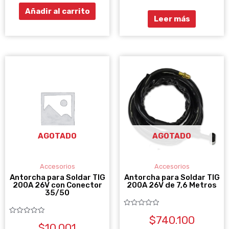
5
Añadir al carrito
Leer más
AGOTADO
AGOTADO
Accesorios
Accesorios
Antorcha para Soldar TIG
Antorcha para Soldar TIG
200A 26V con Conector
200A 26V de 7,6 Metros
35/50
Valorado
$
740.100
con
Valorado
0
$
10.001
con