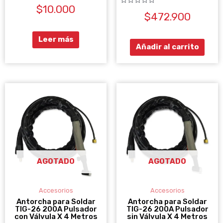
Valorado
$
10.000
con
Valorado
0
$
472.900
con
de
0
5
de
5
Leer más
Añadir al carrito
AGOTADO
AGOTADO
Accesorios
Accesorios
Antorcha para Soldar
Antorcha para Soldar
TIG-26 200A Pulsador
TIG-26 200A Pulsador
con Válvula X 4 Metros
sin Válvula X 4 Metros