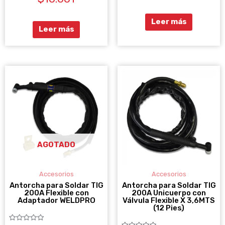
de
0
5
de
5
Leer más
Leer más
AGOTADO
Accesorios
Accesorios
Antorcha para Soldar TIG
Antorcha para Soldar TIG
200A Flexible con
200A Unicuerpo con
Adaptador WELDPRO
Válvula Flexible X 3,6MTS
(12 Pies)