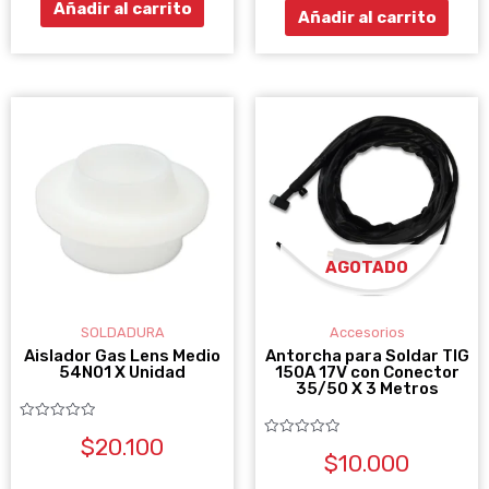
Añadir al carrito
Añadir al carrito
AGOTADO
SOLDADURA
Accesorios
Aislador Gas Lens Medio
Antorcha para Soldar TIG
54N01 X Unidad
150A 17V con Conector
35/50 X 3 Metros
Valorado
$
20.100
con
Valorado
0
$
10.000
con
de
0
5
de