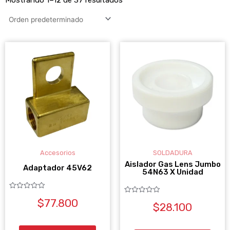
Accesorios
SOLDADURA
Aislador Gas Lens Jumbo
Adaptador 45V62
54N63 X Unidad
Valorado
Valorado
$
77.800
con
$
28.100
con
0
0
de
de
5
5