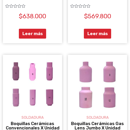
Valorado
Valorado
$
638.000
$
569.800
con
con
0
0
de
de
5
5
Leer más
Leer más
R
Este
Es
DE
producto
pr
PR
tiene
DE
ti
$1
múltiples
mú
HA
variantes.
va
$1
Las
La
opciones
op
se
se
SOLDADURA
SOLDADURA
pueden
pu
Boquillas Cerámicas
Boquillas Cerámicas Gas
Convencionales X Unidad
Lens Jumbo X Unidad