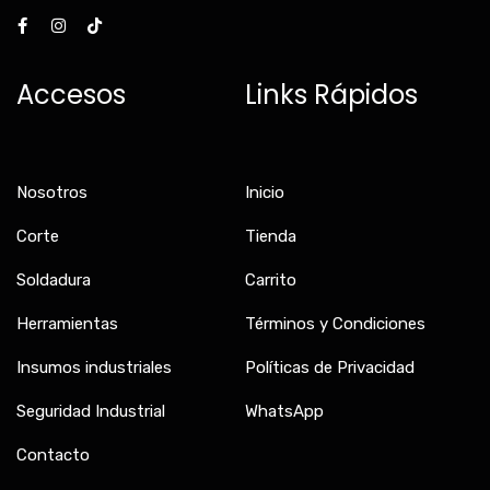
F
I
T
a
n
i
c
s
k
e
t
t
b
a
o
Accesos
Links Rápidos
o
g
k
o
r
k
a
-
m
f
Nosotros
Inicio
Corte
Tienda
Soldadura
Carrito
Herramientas
Términos y Condiciones
Insumos industriales
Políticas de Privacidad
Seguridad Industrial
WhatsApp
Contacto