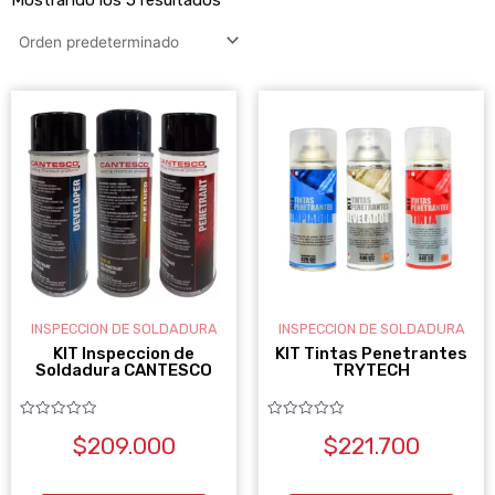
INSPECCION DE SOLDADURA
INSPECCION DE SOLDADURA
KIT Inspeccion de
KIT Tintas Penetrantes
Soldadura CANTESCO
TRYTECH
Valorado
Valorado
$
209.000
$
221.700
con
con
0
0
de
de
5
5