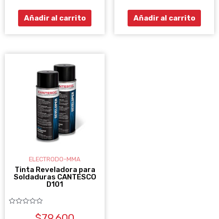
5
5
Añadir al carrito
Añadir al carrito
ELECTRODO-MMA
Tinta Reveladora para
Soldaduras CANTESCO
D101
Valorado
$
79.600
con