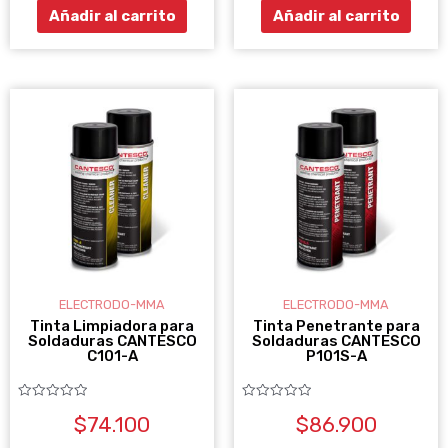
Añadir al carrito
Añadir al carrito
ELECTRODO-MMA
ELECTRODO-MMA
Tinta Limpiadora para
Tinta Penetrante para
Soldaduras CANTESCO
Soldaduras CANTESCO
C101-A
P101S-A
Valorado
Valorado
$
74.100
$
86.900
con
con
0
0
de
de