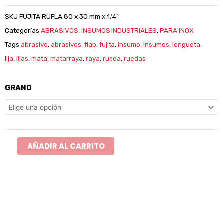
SKU
FUJITA RUFLA 80 x 30 mm x 1/4"
Categorías
ABRASIVOS
,
INSUMOS INDUSTRIALES
,
PARA INOX
Tags
abrasivo
,
abrasivos
,
flap
,
fujita
,
insumo
,
insumos
,
lengueta
,
lija
,
lijas
,
mata
,
matarraya
,
raya
,
rueda
,
ruedas
Rueda
GRANO
Flap
80
mm
x
AÑADIR AL CARRITO
30
mm
x
1/4"
FUJITA