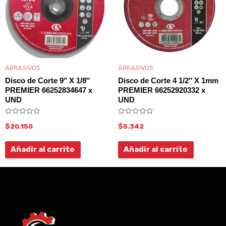
ABRASIVOS
ABRASIVOS
Disco de Corte 9″ X 1/8″
Disco de Corte 4 1/2″ X 1mm
PREMIER 66252834647 x
PREMIER 66252920332 x
UND
UND
Valorado
Valorado
$
20.150
$
5.342
con
con
0
0
de
de
5
5
Añadir al carrito
Añadir al carrito