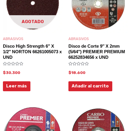
AGOTADO
ABRASIVOS
ABRASIVOS
Disco High Strength 6″ X
Disco de Corte 9″ X 2mm
1/2″ NORTON 66261005073 x
(5/64″) PREMIER PREMIUM
UND
66252834656 x UND
Valorado
Valorado
$
30.300
$
18.600
con
con
0
0
de
de
5
5
Leer más
Añadir al carrito