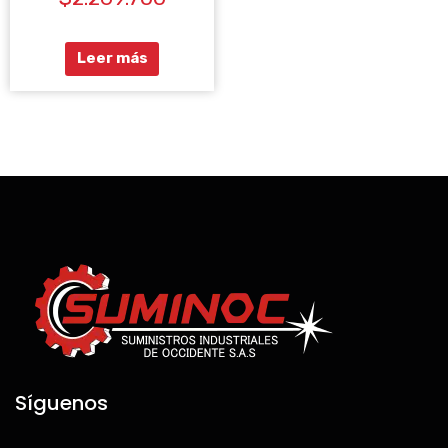
0
de
5
Leer más
Síguenos