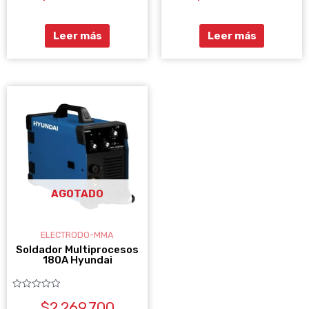
de
de
5
5
Leer más
Leer más
AGOTADO
ELECTRODO-MMA
Soldador Multiprocesos
180A Hyundai
Valorado
$
2.269.700
con