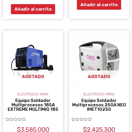
5
Añadir al carrito
Añadir al carrito
AGOTADO
AGOTADO
ELECTRODO-MMA
ELECTRODO-MMA
Equipo Soldador
Equipo Soldador
Multiprocesos 185A
Multiprocesos 250A NEO
EXTREME MULTIMIG 185
IMET10250
Valorado
Valorado
$
3.585.000
$
2.425.300
con
con
0
0