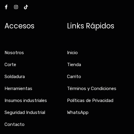
F
I
T
a
n
i
c
s
k
e
t
t
b
a
o
Accesos
Links Rápidos
o
g
k
o
r
k
a
-
m
f
Nosotros
Inicio
Corte
Tienda
Soldadura
Carrito
Herramientas
Términos y Condiciones
Insumos industriales
Políticas de Privacidad
Seguridad Industrial
WhatsApp
Contacto