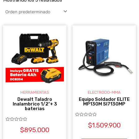
HERRAMIENTAS
ELECTRODO-MMA
Dewalt Taladro
Equipo Soldador ELITE
Inalambrico 1/2″+ 3
MP130M SI7130MP
baterias
Valorado
$
1.509.900
con
Valorado
0
$
895.000
con
de
0
5
de