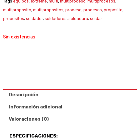
Tags
equipos
,
extreme
,
multi
,
multiproceso
,
multiprocesos
,
multiproposito
,
multipropositos
,
proceso
,
procesos
,
proposito
,
propositos
,
soldador
,
soldadores
,
soldadura
,
soldar
Sin existencias
Descripción
Información adicional
Valoraciones (0)
ESPECIFICACIONES: