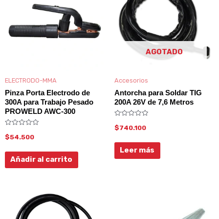
AGOTADO
ELECTRODO-MMA
Accesorios
Pinza Porta Electrodo de
Antorcha para Soldar TIG
300A para Trabajo Pesado
200A 26V de 7,6 Metros
PROWELD AWC-300
Valorado
$
740.100
con
Valorado
0
$
54.500
con
de
0
5
Leer más
de
5
Añadir al carrito
Rango
Es
de
pr
precios: