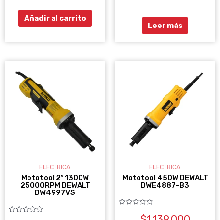
5
de
5
Añadir al carrito
Leer más
ELECTRICA
ELECTRICA
Mototool 2″ 1300W
Mototool 450W DEWALT
25000RPM DEWALT
DWE4887-B3
DW4997VS
Valorado
$
1.139.000
con
Valorado