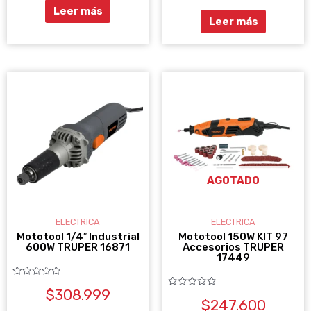
5
Leer más
Leer más
AGOTADO
ELECTRICA
ELECTRICA
Mototool 1/4″ Industrial
Mototool 150W KIT 97
600W TRUPER 16871
Accesorios TRUPER
17449
Valorado
$
308.999
con
Valorado
0
$
247.600
con
de
0