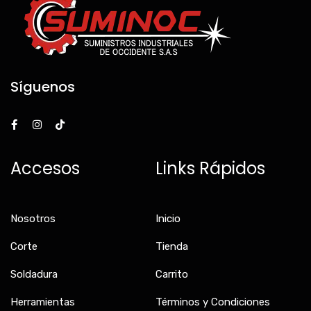
Síguenos
F
I
T
a
n
i
c
s
k
e
t
t
b
a
o
Accesos
Links Rápidos
o
g
k
o
r
k
a
-
m
f
Nosotros
Inicio
Corte
Tienda
Soldadura
Carrito
Herramientas
Términos y Condiciones