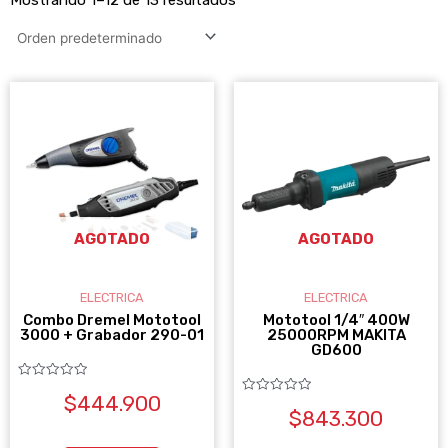
AGOTADO
AGOTADO
ELECTRICA
ELECTRICA
Combo Dremel Mototool
Mototool 1/4″ 400W
3000 + Grabador 290-01
25000RPM MAKITA
GD600
Valorado
$
444.900
con
Valorado
0
$
843.300
con
de
0
5
de