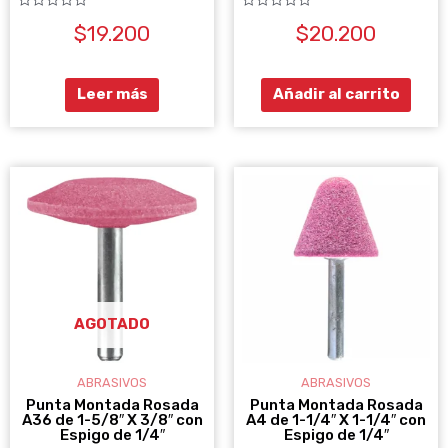
Valorado
Valorado
$
19.200
$
20.200
con
con
0
0
de
de
5
5
Leer más
Añadir al carrito
AGOTADO
ABRASIVOS
ABRASIVOS
Punta Montada Rosada
Punta Montada Rosada
A36 de 1-5/8″ X 3/8″ con
A4 de 1-1/4″ X 1-1/4″ con
Espigo de 1/4″
Espigo de 1/4″