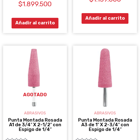
0
$
1.899.500
con
de
0
5
de
5
Añadir al carrito
Añadir al carrito
AGOTADO
ABRASIVOS
ABRASIVOS
Punta Montada Rosada
Punta Montada Rosada
A1 de 3/4″ X 2-1/2″ con
A3 de 1″ X 2-3/4″ con
Espigo de 1/4″
Espigo de 1/4″