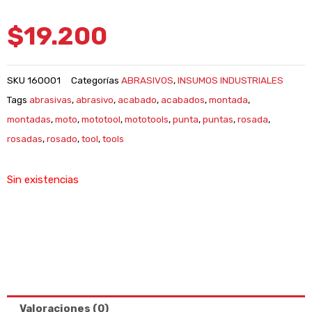
$
19.200
SKU
160001
Categorías
ABRASIVOS
,
INSUMOS INDUSTRIALES
Tags
abrasivas
,
abrasivo
,
acabado
,
acabados
,
montada
,
montadas
,
moto
,
mototool
,
mototools
,
punta
,
puntas
,
rosada
,
rosadas
,
rosado
,
tool
,
tools
Sin existencias
Valoraciones (0)