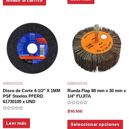
Añadir al carrito
5
Es
pr
tie
múl
var
La
op
se
ABRASIVOS
ABRASIVOS
pu
Disco de Corte 4-1/2″ X 1MM
Rueda Flap 80 mm x 30 mm x
ele
PSF Steelox PFERD
1/4″ FUJITA
61730100 x UND
en
Valorado
$
10.100
la
con
Valorado
0
con
de
pá
0
5
Leer más
Seleccionar opciones
de
de
5