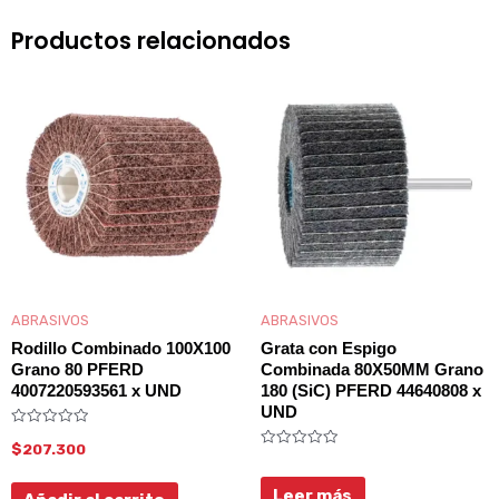
Productos relacionados
ABRASIVOS
ABRASIVOS
Rodillo Combinado 100X100
Grata con Espigo
Grano 80 PFERD
Combinada 80X50MM Grano
4007220593561 x UND
180 (SiC) PFERD 44640808 x
UND
Valorado
$
207.300
con
Valorado
0
con
de
0
5
Leer más
de