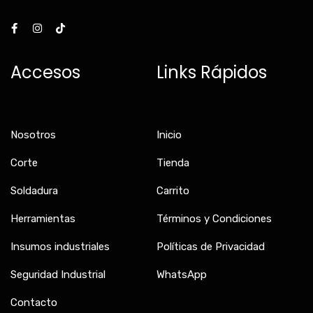
F
I
T
a
n
i
c
s
k
e
t
t
b
a
o
Accesos
Links Rápidos
o
g
k
o
r
k
a
-
m
f
Nosotros
Inicio
Corte
Tienda
Soldadura
Carrito
Herramientas
Términos y Condiciones
Insumos industriales
Políticas de Privacidad
Seguridad Industrial
WhatsApp
Contacto