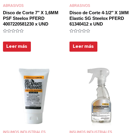
ABRASIVOS
ABRASIVOS
Disco de Corte 7″ X 1,6MM
Disco de Corte 4-1/2″ X 1MM
PSF Steelox PFERD
Elastic SG Steelox PFERD
4007220581230 x UND
61340412 x UND
Valorado
Valorado
con
con
0
0
Leer más
Leer más
de
de
5
5
Rango
Rango
Este
Es
de
de
producto
pr
precios:
precios:
desde
desde
tiene
tie
$47.200
$32.900
hasta
hasta
múltiples
múl
$224.500
$131.000
variantes.
var
Las
La
opciones
op
se
se
INSUMOS INDUSTRIALES
INSUMOS INDUSTRIALES