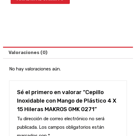
Mango
de
Plástico
4
X
15
Valoraciones (0)
Hileras
MAKROS
No hay valoraciones aún.
GMK
0271
cantidad
Sé el primero en valorar “Cepillo
Inoxidable con Mango de Plástico 4 X
15 Hileras MAKROS GMK 0271”
Tu dirección de correo electrónico no será
publicada.
Los campos obligatorios están
marcados con
*