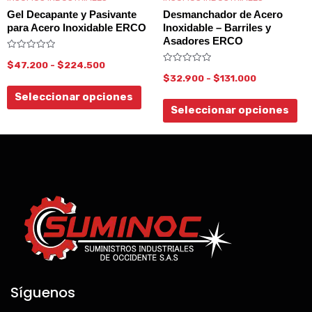
pueden
pu
Gel Decapante y Pasivante
Desmanchador de Acero
elegir
ele
para Acero Inoxidable ERCO
Inoxidable – Barriles y
Asadores ERCO
en
en
Valorado
$
47.200
-
$
224.500
la
la
con
Valorado
0
$
32.900
-
$
131.000
con
de
página
pá
0
5
Seleccionar opciones
de
de
de
5
Seleccionar opciones
producto
pr
Síguenos