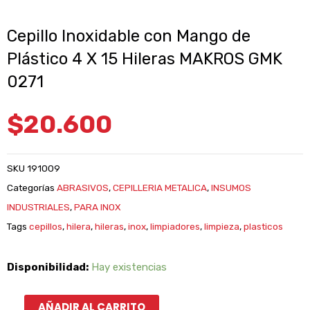
Cepillo Inoxidable con Mango de
Plástico 4 X 15 Hileras MAKROS GMK
0271
$
20.600
SKU
191009
Categorías
ABRASIVOS
,
CEPILLERIA METALICA
,
INSUMOS
INDUSTRIALES
,
PARA INOX
Tags
cepillos
,
hilera
,
hileras
,
inox
,
limpiadores
,
limpieza
,
plasticos
Cepillo
Disponibilidad:
Hay existencias
Inoxidable
con
AÑADIR AL CARRITO