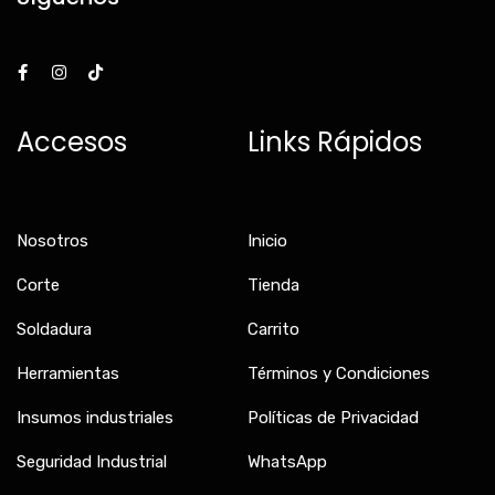
F
I
T
a
n
i
c
s
k
e
t
t
b
a
o
Accesos
Links Rápidos
o
g
k
o
r
k
a
-
m
f
Nosotros
Inicio
Corte
Tienda
Soldadura
Carrito
Herramientas
Términos y Condiciones
Insumos industriales
Políticas de Privacidad
Seguridad Industrial
WhatsApp