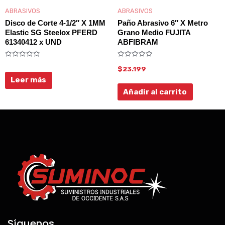
ABRASIVOS
ABRASIVOS
Disco de Corte 4-1/2″ X 1MM
Paño Abrasivo 6″ X Metro
Elastic SG Steelox PFERD
Grano Medio FUJITA
61340412 x UND
ABFIBRAM
Valorado
Valorado
$
23.199
con
con
0
0
Leer más
de
de
5
5
Añadir al carrito
Síguenos