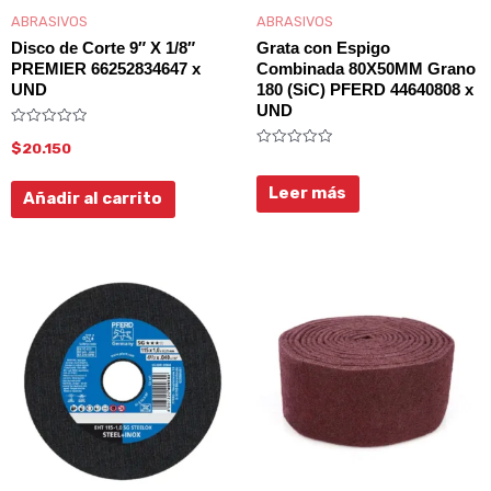
ABRASIVOS
ABRASIVOS
Disco de Corte 9″ X 1/8″
Grata con Espigo
PREMIER 66252834647 x
Combinada 80X50MM Grano
UND
180 (SiC) PFERD 44640808 x
UND
Valorado
$
20.150
con
Valorado
0
con
de
0
5
Leer más
Añadir al carrito
de
5