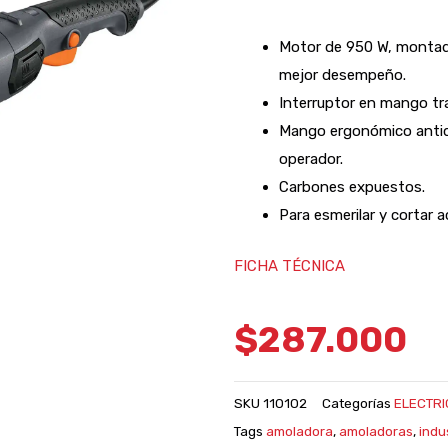
Motor de 950 W, montado
mejor desempeño.
Interruptor en mango tr
Mango ergonómico antide
operador.
Carbones expuestos.
Para esmerilar y cortar ac
FICHA TÉCNICA
$
287.000
SKU
110102
Categorías
ELECTRI
Tags
amoladora
,
amoladoras
,
indu