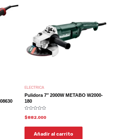
ELECTRICA
Pulidora 7″ 2000W METABO W2000-
08630
180
Valorado
$
882.000
con
0
de
5
Añadir al carrito