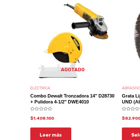
AGOTADO
ELECTRICA
ABRASIV
Combo Dewalt Tronzadora 14″ D28730
Grata Li
+ Pulidora 4-1/2″ DWE4010
UND (Ab
Valorado
Valorado
$
1.408.100
$
82.90
con
con
0
0
de
de
5
5
Leer más
Sel