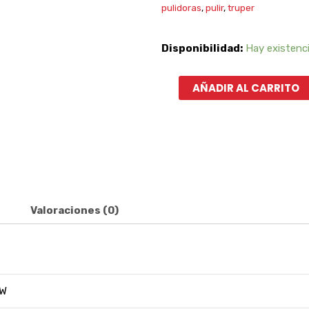
pulidoras
,
pulir
,
truper
Pulidora
Disponibilidad:
Hay existenc
Angular
de
AÑADIR AL CARRITO
4
1/2″
950W
Industrial
TRUPER
12872
Valoraciones (0)
cantidad
 W