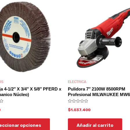
Este
producto
tiene
múltiples
variantes.
Las
opciones
se
pueden
elegir
en
OS
ELECTRICA
ja 4-1/2″ X 3/4″ X 5/8″ PFERD x
Pulidora 7″ 2100W 8500RPM
la
anico Núcleo)
Profesional MILWAUKEE MW6
página
de
Valorado
0
$
1.037.400
con
0
producto
de
5
eccionar opciones
Añadir al carrito