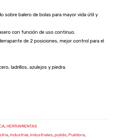
 sobre balero de bolas para mayor vida útil y
asero con función de uso continuo.
rrapante de 2 posiciones, mejor control para el
ero, ladrillos, azulejos y piedra.
CA
,
HERRAMIENTAS
stria
,
industrial
,
industriales
,
pulido
,
Pulidora
,