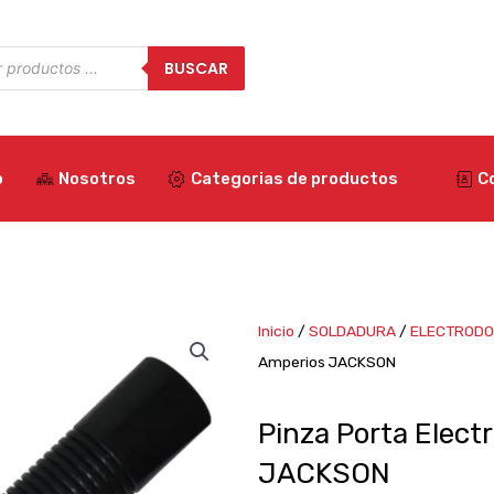
a
BUSCAR
os
o
Nosotros
Categorias de productos
C
Inicio
/
SOLDADURA
/
ELECTROD
Amperios JACKSON
Pinza Porta Elect
JACKSON