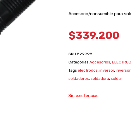
Accesorio/consumible para sold
$
339.200
SKU
829998
Categorías
Accesorios
,
ELECTRO
Tags
electrodos
,
inversor
,
inverso
soldadores
,
soldadura
,
soldar
Sin existencias