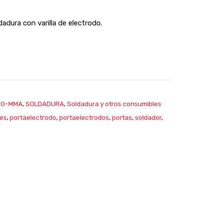
adura con varilla de electrodo.
DO-MMA
,
SOLDADURA
,
Soldadura y otros consumibles
res
,
portaelectrodo
,
portaelectrodos
,
portas
,
soldador
,