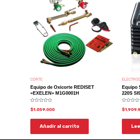
CORTE
ELECTRO
Equipo de Oxicorte REDISET
Equipo 
«EXELEN» M1G0001H
220S SI
Valorado
Valorado
$
1.059.000
$
1.909.
con
con
0
0
de
de
5
5
Añadir al carrito
Lee