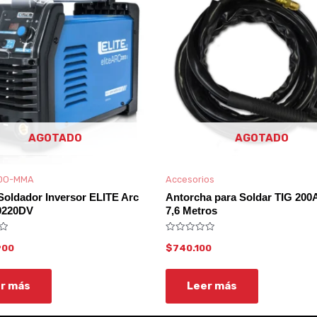
AGOTADO
AGOTADO
DO-MMA
Accesorios
Soldador Inversor ELITE Arc
Antorcha para Soldar TIG 200
9220DV
7,6 Metros
Valorado
900
$
740.100
con
0
de
5
r más
Leer más