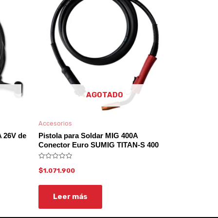
AGOTADO
Accesorios
A 26V de
Pistola para Soldar MIG 400A
Conector Euro SUMIG TITAN-S 400
Valorado
$
1.071.900
con
0
de
5
Leer más